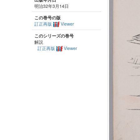
明治32年3月14日
この巻号の版
訂正再版
Viewer
このシリーズの巻号
解説
訂正再版
Viewer