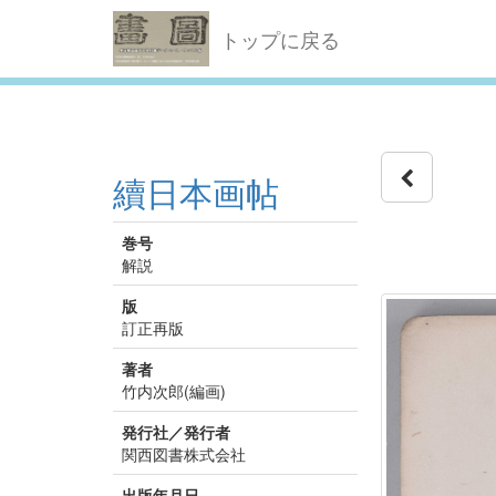
トップに戻る
續日本画帖
巻号
解説
版
訂正再版
著者
竹内次郎(編画)
発行社／発行者
関西図書株式会社
出版年月日