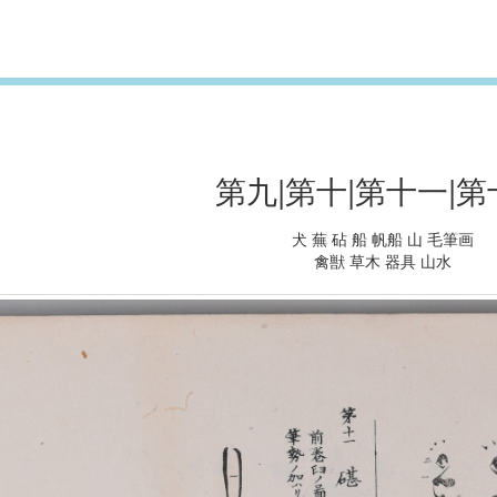
第九|第十|第十一|
犬 蕪 砧 船 帆船 山 毛筆画
禽獣 草木 器具 山水