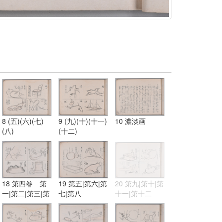
8 (五)(六)(七)
9 (九)(十)(十一)
10 濃淡画
(八)
(十二)
18 第四巻 第
19 第五|第六|第
20 第九|第十|第
一|第二|第三|第
七|第八
十一|第十二
四