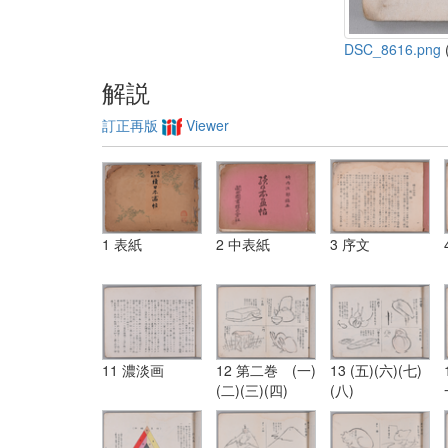
DSC_8616.png
(
解説
訂正再版
Viewer
1 表紙
2 中表紙
3 序文
11 濃淡画
12 第二巻 (一)
13 (五)(六)(七)
(二)(三)(四)
(八)