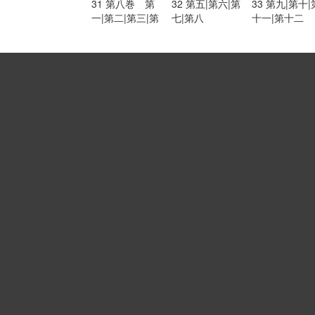
31 第八巻 第
32 第五|第六|第
33 第九|第十|
一|第二|第三|第
七|第八
十一|第十二
四