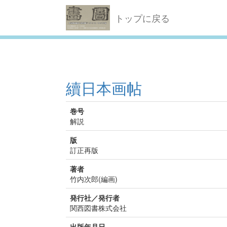
トップに戻る
續日本画帖
巻号
解説
版
訂正再版
著者
竹内次郎(編画)
発行社／発行者
関西図書株式会社
出版年月日