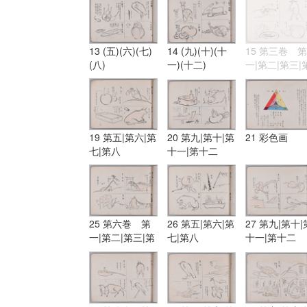
13 (五)(六)(七)
14 (九)(十)(十
15 第三巻 第
(八)
一)(十二)
一|第二|第三|
四
19 第五|第六|第
20 第九|第十|第
21 彩色画
七|第八
十一|第十二
25 第六巻 第
26 第五|第六|第
27 第九|第十|
一|第二|第三|第
七|第八
十一|第十二
四