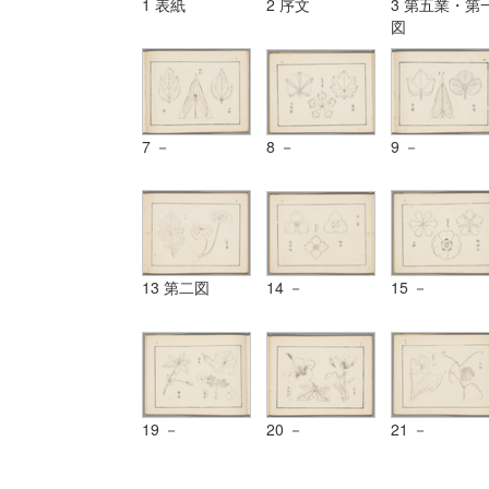
1 表紙
2 序文
3 第五業・第
図
7 －
8 －
9 －
13 第二図
14 －
15 －
19 －
20 －
21 －