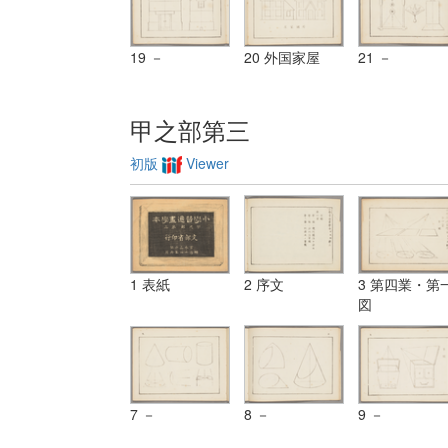
19 －
20 外国家屋
21 －
甲之部第三
初版
Viewer
1 表紙
2 序文
3 第四業・第
図
7 －
8 －
9 －