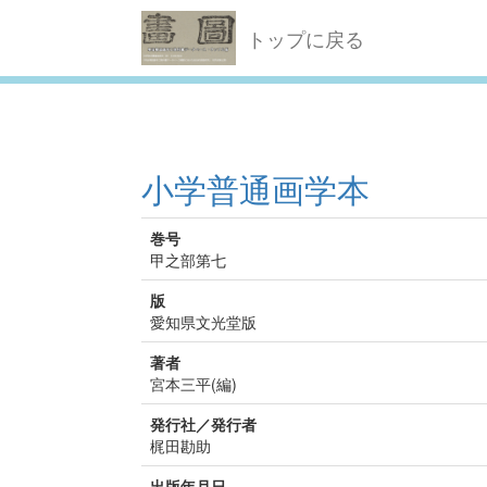
トップに戻る
小学普通画学本
巻号
甲之部第七
版
愛知県文光堂版
著者
宮本三平(編)
発行社／発行者
梶田勘助
出版年月日