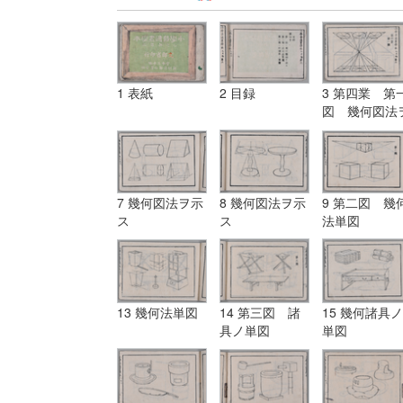
1 表紙
2 目録
3 第四業 第
図 幾何図法
示ス
7 幾何図法ヲ示
8 幾何図法ヲ示
9 第二図 幾
ス
ス
法単図
13 幾何法単図
14 第三図 諸
15 幾何諸具ノ
具ノ単図
単図