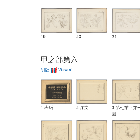
19 －
20 －
21 －
甲之部第六
初版
Viewer
1 表紙
2 序文
3 第七業・第
図