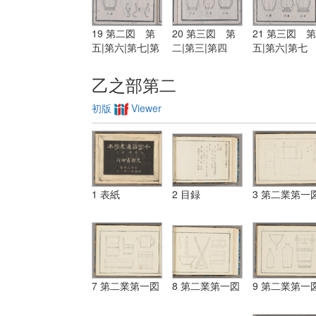
19 第二図 第
20 第三図 第
21 第三図 第
五|第六|第七|第
二|第三|第四
五|第六|第七
八|第九|第十|第
三図 第一
乙之部第二
初版
Viewer
1 表紙
2 目録
3 第二業第一
7 第二業第一図
8 第二業第一図
9 第二業第一