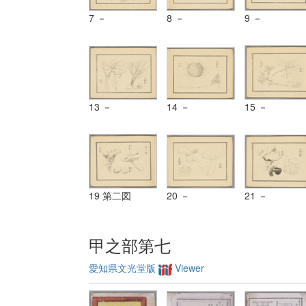
7 －
8 －
9 －
13 －
14 －
15 －
19 第二図
20 －
21 －
甲之部第七
愛知県文光堂版
Viewer