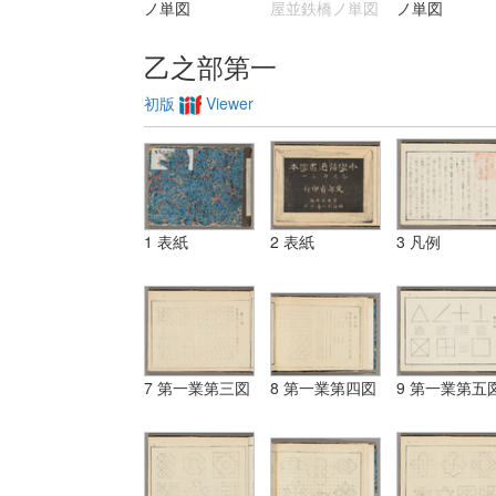
ノ単図
屋並鉄橋ノ単図
ノ単図
乙之部第一
初版
Viewer
1 表紙
2 表紙
3 凡例
7 第一業第三図
8 第一業第四図
9 第一業第五