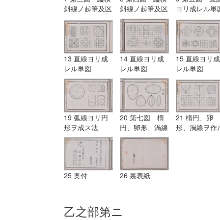
斜線ノ起筆及区
斜線ノ起筆及区
ヨリ成レル単
分点ノ式
分点ノ式
13 直線ヨリ成
14 直線ヨリ成
15 直線ヨリ成
レル単図
レル単図
レル単図
19 弧線ヨリ円
20 第七図 楕
21 楕円、卵
形ヲ成ス法
円、卵形、渦線
形、渦線ヲ作
ヲ作ル法
法
25 奥付
26 裏表紙
乙之部第ニ