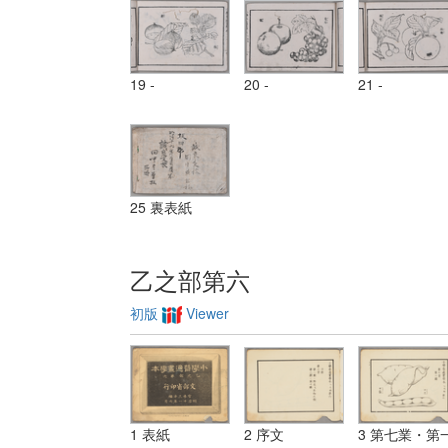
19 -
20 -
21 -
25 裏表紙
乙之部第六
初版
Viewer
1 表紙
2 序文
3 第七業・第