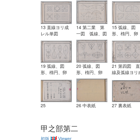
13 直線ヨリ成
14 第二業 第
15 弧線、図
レル単図
一図 弧線、図
形、楕円、卵
形、楕円、卵
形、渦線、円
形、渦線、円
柱、円錐等ヲ
柱、円錐等ヲ描
ク法及弧線ヨ
ク法及弧線ヨリ
成レル単図
成レル単図
19 弧線、図
20 弧線、図
21 第四図 直
形、楕円、卵
形、楕円、卵
線及弧線ヨリ
形、渦線、円
形、渦線、円
レル単図
柱、円錐等ヲ描
柱、円錐等ヲ描
ク法及弧線ヨリ
ク法及弧線ヨリ
成レル単図
成レル単図
25
26 中表紙
27 裏表紙
甲之部第二
初版
Viewer