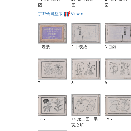
図
図
図
京都合書堂版
Viewer
1 表紙
2 中表紙
3 目録
7 -
8 -
9 -
13 -
14 第二図 果
15 -
実之類