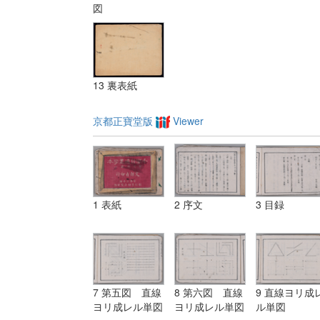
図
13 裏表紙
京都正寶堂版
Viewer
1 表紙
2 序文
3 目録
7 第五図 直線
8 第六図 直線
9 直線ヨリ成
ヨリ成レル単図
ヨリ成レル単図
ル単図