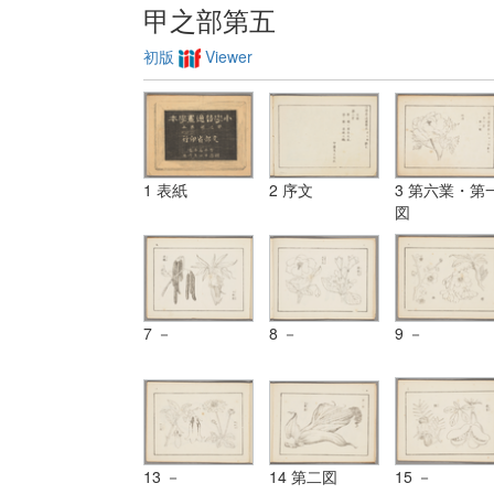
甲之部第五
初版
Viewer
1 表紙
2 序文
3 第六業・第
図
7 －
8 －
9 －
13 －
14 第二図
15 －