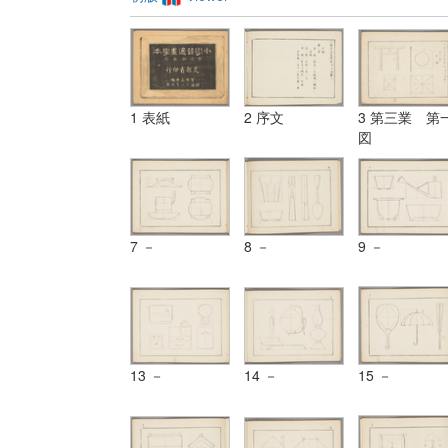
1 表紙
2 序文
3 第三業 第
図
7 －
8 －
9 －
13 －
14 －
15 －