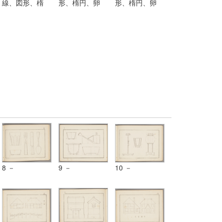
線、図形、楕
形、楕円、卵
形、楕円、卵
円、卵形、渦
形、渦線、円
形、渦線、円
線、円柱、円錐
柱、円錐等ヲ描
柱、円錐等ヲ描
等ヲ描ク法及弧
ク法及弧線ヨリ
ク法及弧線ヨリ
線ヨリ成レル単
成レル単図
成レル単図
図
8 －
9 －
10 －