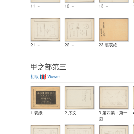
11 －
12 －
13 －
21 －
22 －
23 裏表紙
甲之部第三
初版
Viewer
1 表紙
2 序文
3 第四業・第一
図