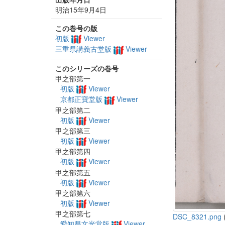
明治15年9月4日
この巻号の版
初版
Viewer
三重県講義古堂版
Viewer
このシリーズの巻号
甲之部第一
初版
Viewer
京都正寶堂版
Viewer
甲之部第二
初版
Viewer
甲之部第三
初版
Viewer
甲之部第四
初版
Viewer
甲之部第五
初版
Viewer
甲之部第六
初版
Viewer
甲之部第七
DSC_8321.png
(
愛知県文光堂版
Viewer