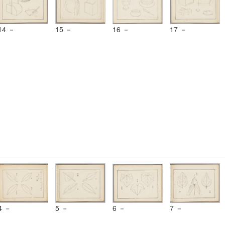
14 －
15 －
16 －
17 －
4 －
5 －
6 －
7 －