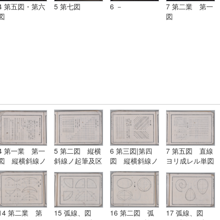
4 第五図・第六
5 第七図
6 －
7 第二業 第一
図
図
4 第一業 第一
5 第二図 縦横
6 第三図|第四
7 第五図 直線
図 縦横斜線ノ
斜線ノ起筆及区
図 縦横斜線ノ
ヨリ成レル単図
起筆及区分点ノ
分点ノ式
起筆及区分点ノ
式
式
14 第二業 第
15 弧線、図
16 第二図 弧
17 弧線、図