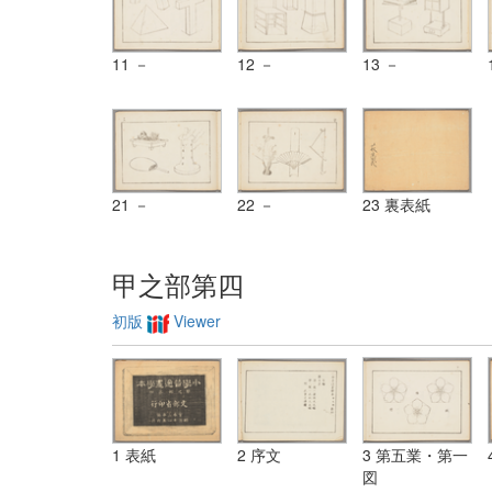
11 －
12 －
13 －
21 －
22 －
23 裏表紙
甲之部第四
初版
Viewer
1 表紙
2 序文
3 第五業・第一
図