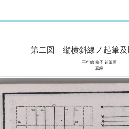
第二図 縦横斜線ノ起筆及
平行線 格子 鉛筆画
直線