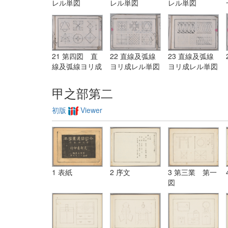
レル単図
レル単図
レル単図
21 第四図 直
22 直線及弧線
23 直線及弧線
線及弧線ヨリ成
ヨリ成レル単図
ヨリ成レル単図
レル単図
甲之部第二
初版
Viewer
1 表紙
2 序文
3 第三業 第一
図