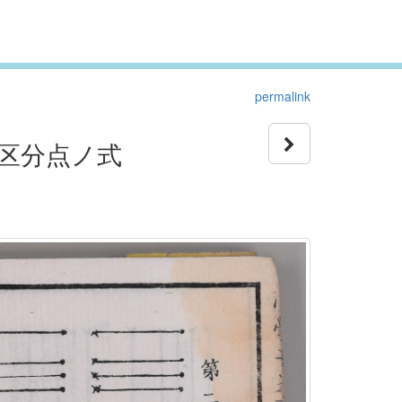
permalink
区分点ノ式