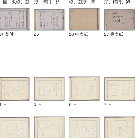
一図 弧線、図
形、楕円、卵
線、図形、楕
形、楕円、卵
形、楕円、卵
形、渦線、円
円、卵形、渦
形、渦線、円
形、渦線、円
柱、円錐等ヲ描
線、円柱、円錐
柱、円錐等ヲ描
柱、円錐等ヲ描
ク法及弧線ヨリ
等ヲ描ク法及弧
ク法及弧線ヨリ
ク法及弧線ヨリ
成レル単図
線ヨリ成レル単
成レル単図
成レル単図
図
24 奥付
25
26 中表紙
27 裏表紙
4 －
5 －
6 －
7 －