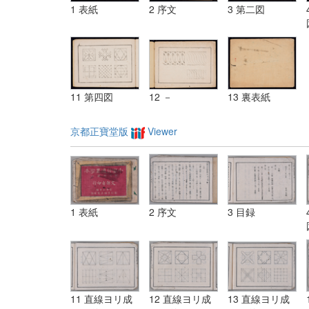
1 表紙
2 序文
3 第二図
11 第四図
12 －
13 裏表紙
京都正寶堂版
Viewer
1 表紙
2 序文
3 目録
11 直線ヨリ成
12 直線ヨリ成
13 直線ヨリ成