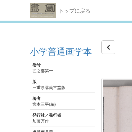
トップに戻る
小学普通画学本
巻号
乙之部第一
版
三重県講義古堂版
著者
宮本三平(編)
発行社／発行者
加藤万作
出版年月日