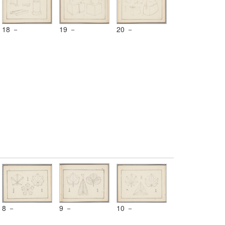
18 －
19 －
20 －
8 －
9 －
10 －