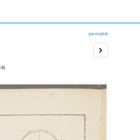
permalink
筆画