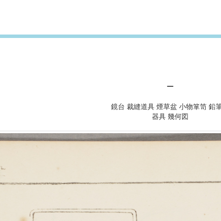
－
鏡台 裁縫道具 煙草盆 小物箪笥 鉛
器具 幾何図