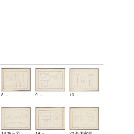
円、卵形、渦
形、渦線、円
形、渦線、円
線、円柱、円錐
柱、円錐等ヲ描
柱、円錐等ヲ描
等ヲ描ク法及弧
ク法及弧線ヨリ
ク法及弧線ヨリ
線ヨリ成レル単
成レル単図
成レル単図
図
8 －
9 －
10 －
18 第三図
19 －
20 外国家屋