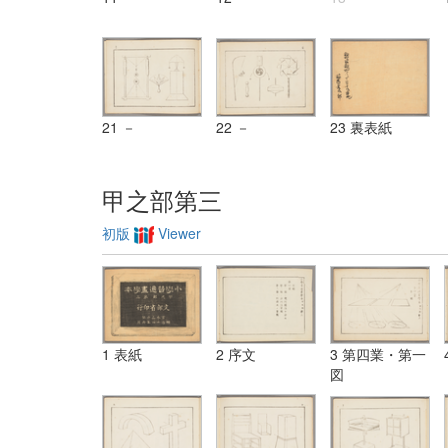
21 －
22 －
23 裏表紙
甲之部第三
初版
Viewer
1 表紙
2 序文
3 第四業・第一
図