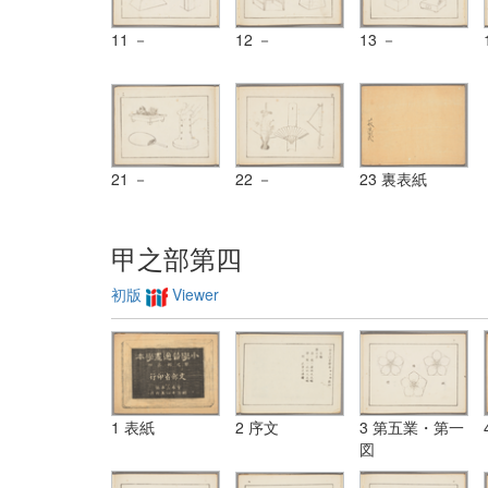
11 －
12 －
13 －
21 －
22 －
23 裏表紙
甲之部第四
初版
Viewer
1 表紙
2 序文
3 第五業・第一
図