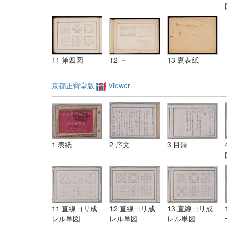
11 第四図
12 －
13 裏表紙
京都正寶堂版
Viewer
1 表紙
2 序文
3 目録
11 直線ヨリ成
12 直線ヨリ成
13 直線ヨリ成
レル単図
レル単図
レル単図