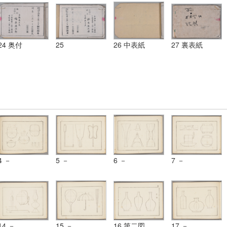
形、楕円、卵
形、渦線、円
円、卵形、渦
形、渦線、円
形、渦線、円
柱、円錐等ヲ描
線、円柱、円錐
柱、円錐等ヲ描
柱、円錐等ヲ描
ク法及弧線ヨリ
等ヲ描ク法及弧
ク法及弧線ヨリ
ク法及弧線ヨリ
成レル単図
線ヨリ成レル単
成レル単図
成レル単図
図
24 奥付
25
26 中表紙
27 裏表紙
4 －
5 －
6 －
7 －
14 －
15 －
16 第二図
17 －