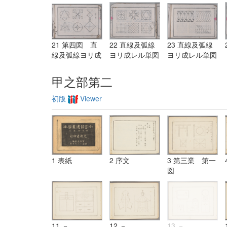
21 第四図 直
22 直線及弧線
23 直線及弧線
線及弧線ヨリ成
ヨリ成レル単図
ヨリ成レル単図
レル単図
甲之部第二
初版
Viewer
1 表紙
2 序文
3 第三業 第一
図
11 －
12 －
13 －