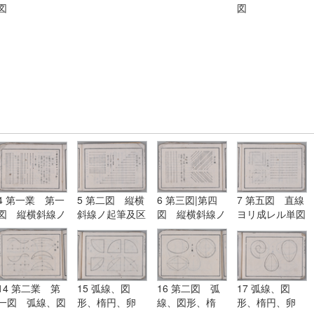
図
図
4 第一業 第一
5 第二図 縦横
6 第三図|第四
7 第五図 直線
図 縦横斜線ノ
斜線ノ起筆及区
図 縦横斜線ノ
ヨリ成レル単図
起筆及区分点ノ
分点ノ式
起筆及区分点ノ
式
式
14 第二業 第
15 弧線、図
16 第二図 弧
17 弧線、図
一図 弧線、図
形、楕円、卵
線、図形、楕
形、楕円、卵