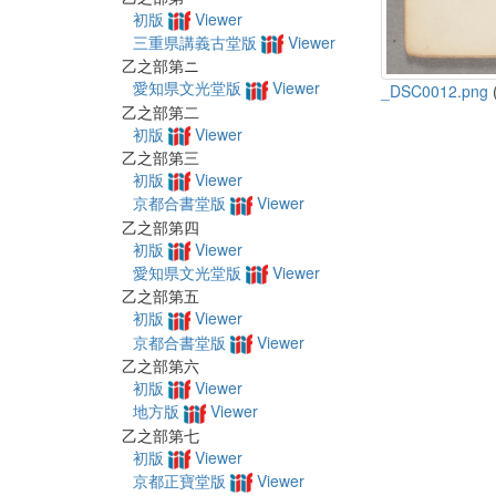
初版
Viewer
三重県講義古堂版
Viewer
乙之部第ニ
愛知県文光堂版
Viewer
_DSC0012.png
(
乙之部第二
初版
Viewer
乙之部第三
初版
Viewer
京都合書堂版
Viewer
乙之部第四
初版
Viewer
愛知県文光堂版
Viewer
乙之部第五
初版
Viewer
京都合書堂版
Viewer
乙之部第六
初版
Viewer
地方版
Viewer
乙之部第七
初版
Viewer
京都正寶堂版
Viewer