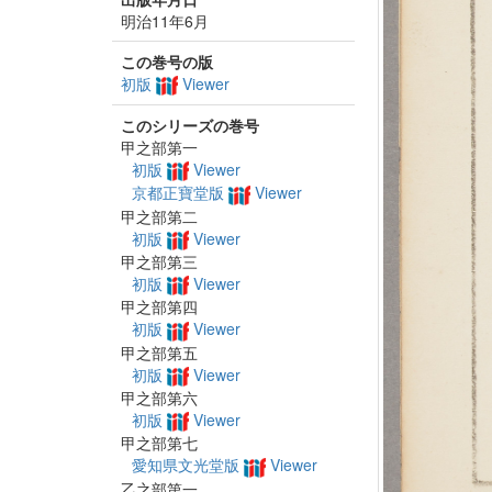
明治11年6月
この巻号の版
初版
Viewer
このシリーズの巻号
甲之部第一
初版
Viewer
京都正寶堂版
Viewer
甲之部第二
初版
Viewer
甲之部第三
初版
Viewer
甲之部第四
初版
Viewer
甲之部第五
初版
Viewer
甲之部第六
初版
Viewer
甲之部第七
愛知県文光堂版
Viewer
乙之部第一