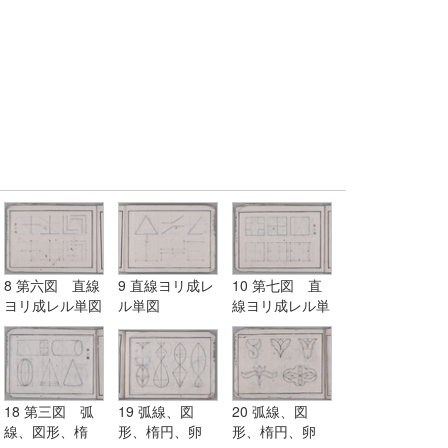
8 第六図 直線
9 直線ヨリ成レ
10 第七図 直
ヨリ成レル単図
ル単図
線ヨリ成レル単
図
18 第三図 弧
19 弧線、図
20 弧線、図
線、図形、楕
形、楕円、卵
形、楕円、卵