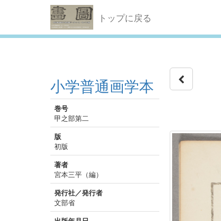
トップに戻る
小学普通画学本
巻号
甲之部第二
版
初版
著者
宮本三平（編）
発行社／発行者
文部省
出版年月日