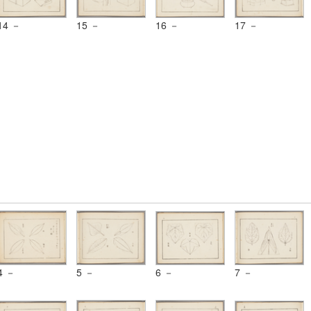
14 －
15 －
16 －
17 －
4 －
5 －
6 －
7 －