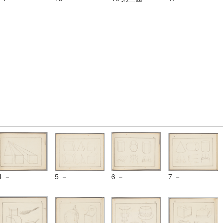
4 －
5 －
6 －
7 －