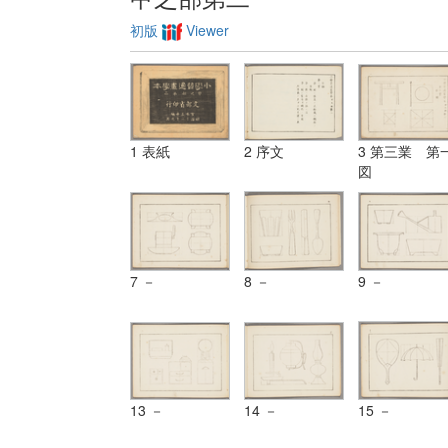
初版
Viewer
1 表紙
2 序文
3 第三業 第
図
7 －
8 －
9 －
13 －
14 －
15 －