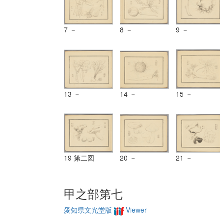
7 －
8 －
9 －
13 －
14 －
15 －
19 第二図
20 －
21 －
甲之部第七
愛知県文光堂版
Viewer