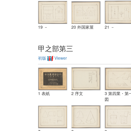
19 －
20 外国家屋
21 －
甲之部第三
初版
Viewer
1 表紙
2 序文
3 第四業・第
図