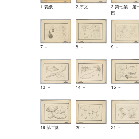
1 表紙
2 序文
3 第七業・第
図
7 －
8 －
9 －
13 －
14 －
15 －
19 第二図
20 －
21 －