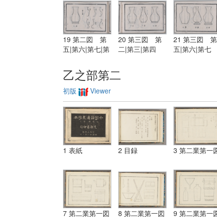
19 第二図 第
20 第三図 第
21 第三図 第
五|第六|第七|第
二|第三|第四
五|第六|第七
八|第九|第十|第
三図 第一
乙之部第二
初版
Viewer
1 表紙
2 目録
3 第二業第一
7 第二業第一図
8 第二業第一図
9 第二業第一