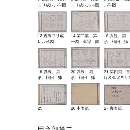
ヨリ成レル単図
ヨリ成レル単図
ル単図
13 直線ヨリ成
14 第二業 第
15 弧線、図
レル単図
一図 弧線、図
形、楕円、卵
形、楕円、卵
形、渦線、円
形、渦線、円
柱、円錐等ヲ
柱、円錐等ヲ描
ク法及弧線ヨ
ク法及弧線ヨリ
成レル単図
成レル単図
19 弧線、図
20 弧線、図
21 第四図 直
形、楕円、卵
形、楕円、卵
線及弧線ヨリ
形、渦線、円
形、渦線、円
レル単図
柱、円錐等ヲ描
柱、円錐等ヲ描
ク法及弧線ヨリ
ク法及弧線ヨリ
成レル単図
成レル単図
25
26 中表紙
27 裏表紙
甲之部第二