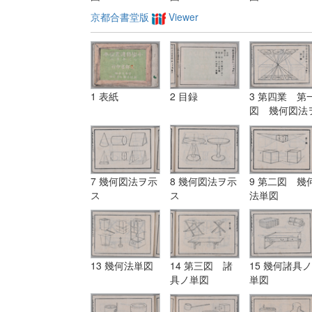
京都合書堂版
Viewer
1 表紙
2 目録
3 第四業 第
図 幾何図法
示ス
7 幾何図法ヲ示
8 幾何図法ヲ示
9 第二図 幾
ス
ス
法単図
13 幾何法単図
14 第三図 諸
15 幾何諸具ノ
具ノ単図
単図