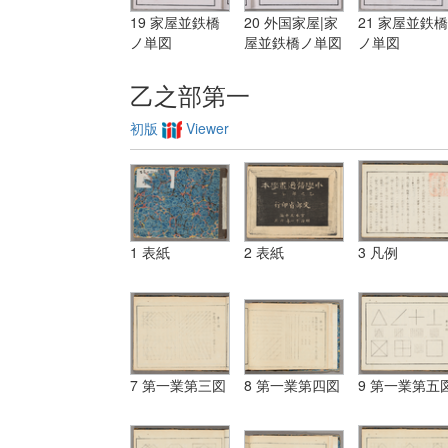
19 家屋並鉄橋
20 外国家屋|家
21 家屋並鉄橋
ノ単図
屋並鉄橋ノ単図
ノ単図
乙之部第一
初版
Viewer
1 表紙
2 表紙
3 凡例
7 第一業第三図
8 第一業第四図
9 第一業第五