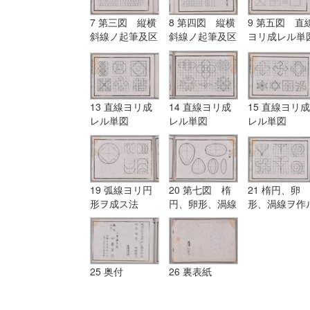
7 第三図 縦横
8 第四図 縦横
9 第五図 直
斜線ノ起筆及区
斜線ノ起筆及区
ヨリ成レル単
分点ノ式
分点ノ式
13 直線ヨリ成
14 直線ヨリ成
15 直線ヨリ成
レル単図
レル単図
レル単図
19 弧線ヨリ円
20 第七図 楕
21 楕円、卵
形ヲ成ス法
円、卵形、渦線
形、渦線ヲ作
ヲ作ル法
法
25 奥付
26 裏表紙