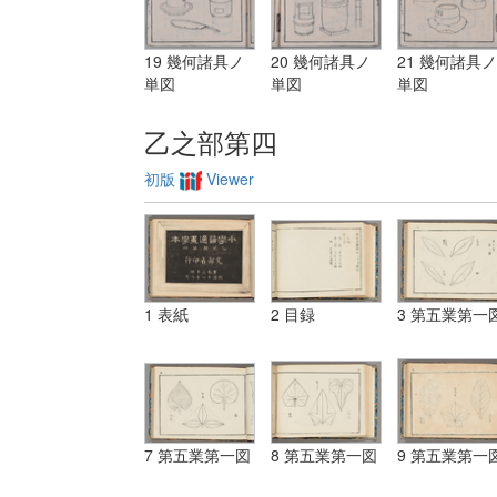
19 幾何諸具ノ
20 幾何諸具ノ
21 幾何諸具ノ
単図
単図
単図
乙之部第四
初版
Viewer
1 表紙
2 目録
3 第五業第一
7 第五業第一図
8 第五業第一図
9 第五業第一