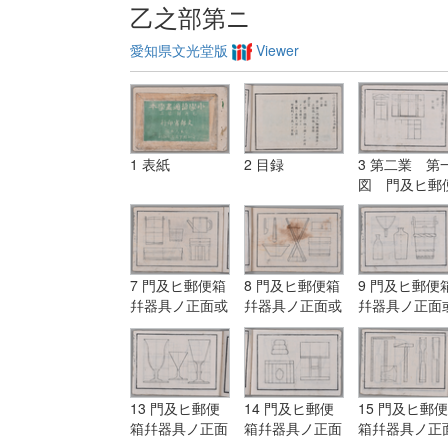
乙之部第ニ
愛知県文光堂版
Viewer
1 表紙
2 目録
3 第二業 第
図 門及ヒ郵
箱幷器具ノ正
或ハ側面ノ単
7 門及ヒ郵便箱
8 門及ヒ郵便箱
9 門及ヒ郵便
幷器具ノ正面或
幷器具ノ正面或
幷器具ノ正面
ハ側面ノ単図
ハ側面ノ単図
ハ側面ノ単図
13 門及ヒ郵便
14 門及ヒ郵便
15 門及ヒ郵便
箱幷器具ノ正面
箱幷器具ノ正面
箱幷器具ノ正
或ハ側面ノ単図
或ハ側面ノ単図
或ハ側面ノ単