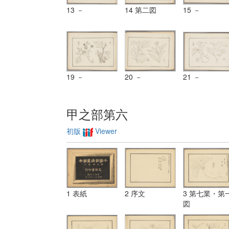
13 －
14 第二図
15 －
19 －
20 －
21 －
甲之部第六
初版
Viewer
1 表紙
2 序文
3 第七業・第
図