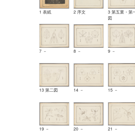
1 表紙
2 序文
3 第五業・第
図
7 －
8 －
9 －
13 第二図
14 －
15 －
19 －
20 －
21 －