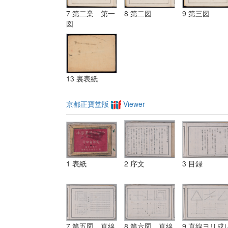
7 第二業 第一
8 第二図
9 第三図
図
13 裏表紙
京都正寶堂版
Viewer
1 表紙
2 序文
3 目録
7 第五図 直線
8 第六図 直線
9 直線ヨリ成