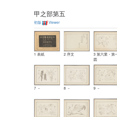
甲之部第五
初版
Viewer
1 表紙
2 序文
3 第六業・第
図
7 －
8 －
9 －