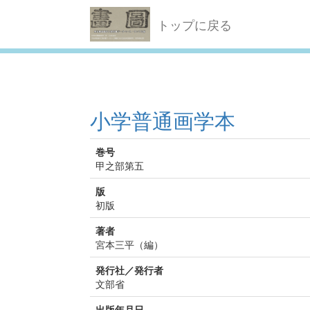
トップに戻る
小学普通画学本
巻号
甲之部第五
版
初版
著者
宮本三平（編）
発行社／発行者
文部省
出版年月日