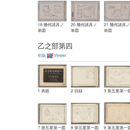
19 幾何諸具ノ
20 幾何諸具ノ
21 幾何諸具ノ
単図
単図
単図
乙之部第四
初版
Viewer
1 表紙
2 目録
3 第五業第一
7 第五業第一図
8 第五業第一図
9 第五業第一