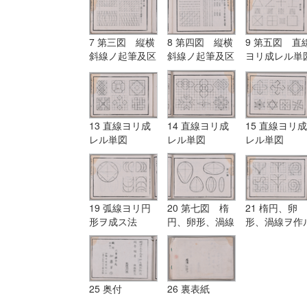
7 第三図 縦横
8 第四図 縦横
9 第五図 直
斜線ノ起筆及区
斜線ノ起筆及区
ヨリ成レル単
分点ノ式
分点ノ式
13 直線ヨリ成
14 直線ヨリ成
15 直線ヨリ成
レル単図
レル単図
レル単図
19 弧線ヨリ円
20 第七図 楕
21 楕円、卵
形ヲ成ス法
円、卵形、渦線
形、渦線ヲ作
ヲ作ル法
法
25 奥付
26 裏表紙