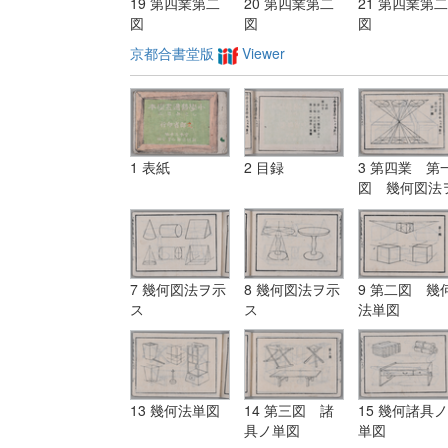
19 第四業第二
20 第四業第二
21 第四業第二
図
図
図
京都合書堂版
Viewer
1 表紙
2 目録
3 第四業 第
図 幾何図法
示ス
7 幾何図法ヲ示
8 幾何図法ヲ示
9 第二図 幾
ス
ス
法単図
13 幾何法単図
14 第三図 諸
15 幾何諸具ノ
具ノ単図
単図