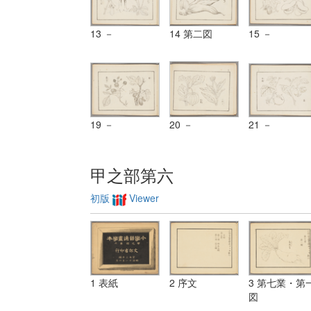
13 －
14 第二図
15 －
19 －
20 －
21 －
甲之部第六
初版
Viewer
1 表紙
2 序文
3 第七業・第
図