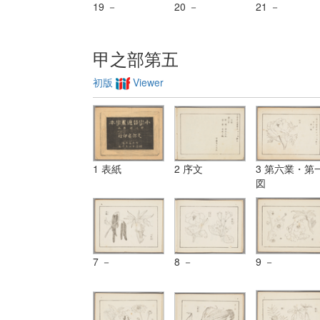
19 －
20 －
21 －
甲之部第五
初版
Viewer
1 表紙
2 序文
3 第六業・第
図
7 －
8 －
9 －