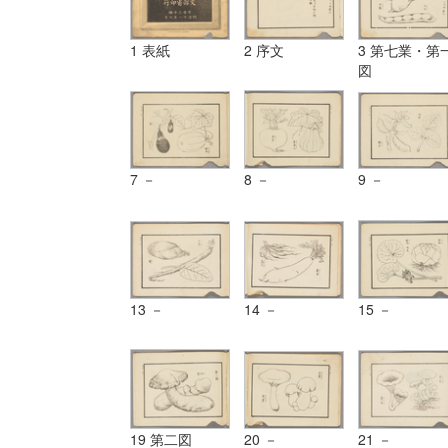
1 表紙
2 序文
3 第七業・第
図
7 －
8 －
9 －
13 －
14 －
15 －
19 第二図
20 －
21 －