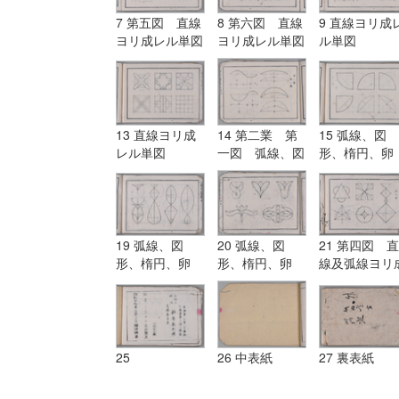
7 第五図 直線
8 第六図 直線
9 直線ヨリ成
ヨリ成レル単図
ヨリ成レル単図
ル単図
13 直線ヨリ成
14 第二業 第
15 弧線、図
レル単図
一図 弧線、図
形、楕円、卵
形、楕円、卵
形、渦線、円
形、渦線、円
柱、円錐等ヲ
柱、円錐等ヲ描
ク法及弧線ヨ
ク法及弧線ヨリ
成レル単図
成レル単図
19 弧線、図
20 弧線、図
21 第四図 直
形、楕円、卵
形、楕円、卵
線及弧線ヨリ
形、渦線、円
形、渦線、円
レル単図
柱、円錐等ヲ描
柱、円錐等ヲ描
ク法及弧線ヨリ
ク法及弧線ヨリ
成レル単図
成レル単図
25
26 中表紙
27 裏表紙