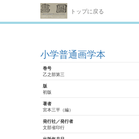
トップに戻る
小学普通画学本
巻号
乙之部第三
版
初版
著者
宮本三平（編）
発行社／発行者
文部省印行
出版年月日