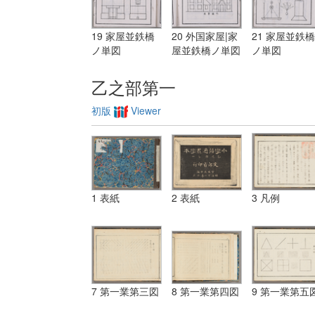
19 家屋並鉄橋
20 外国家屋|家
21 家屋並鉄橋
ノ単図
屋並鉄橋ノ単図
ノ単図
乙之部第一
初版
Viewer
1 表紙
2 表紙
3 凡例
7 第一業第三図
8 第一業第四図
9 第一業第五