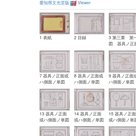
愛知県文光堂版
Viewer
1 表紙
2 目録
3 第三業 第
図 器具ノ正
或ハ側面ノ単
7 器具ノ正面或
8 器具ノ正面或
9 器具ノ正面
ハ側面ノ単図
ハ側面ノ単図
ハ側面ノ単図
13 器具ノ正面
14 器具ノ正面
15 器具ノ正面
或ハ側面ノ単図
或ハ側面ノ単図
或ハ側面ノ単