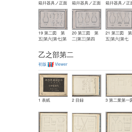
箱幷器具ノ正面
箱幷器具ノ正面
箱幷器具ノ正
或ハ側面ノ単図
或ハ側面ノ単図
或ハ側面ノ単
19 第二図 第
20 第三図 第
21 第三図 第
五|第六|第七|第
二|第三|第四
五|第六|第七
八|第九|第十|第
三図 第一
乙之部第二
初版
Viewer
1 表紙
2 目録
3 第二業第一