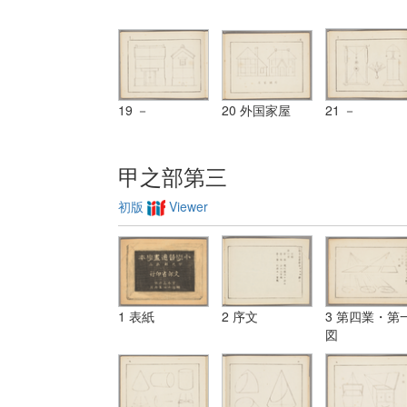
19 －
20 外国家屋
21 －
甲之部第三
初版
Viewer
1 表紙
2 序文
3 第四業・第
図