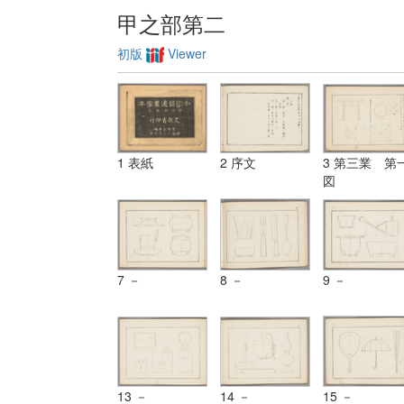
甲之部第二
初版
Viewer
1 表紙
2 序文
3 第三業 第
図
7 －
8 －
9 －
13 －
14 －
15 －