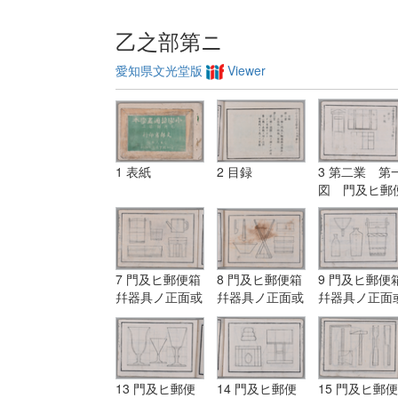
乙之部第ニ
愛知県文光堂版
Viewer
1 表紙
2 目録
3 第二業 第
図 門及ヒ郵
箱幷器具ノ正
或ハ側面ノ単
7 門及ヒ郵便箱
8 門及ヒ郵便箱
9 門及ヒ郵便
幷器具ノ正面或
幷器具ノ正面或
幷器具ノ正面
ハ側面ノ単図
ハ側面ノ単図
ハ側面ノ単図
13 門及ヒ郵便
14 門及ヒ郵便
15 門及ヒ郵便