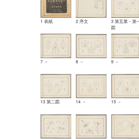
1 表紙
2 序文
3 第五業・第
図
7 －
8 －
9 －
13 第二図
14 －
15 －