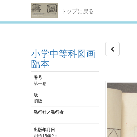
トップに戻る
小学中等科図画
臨本
巻号
第一巻
版
初版
発行社／発行者
-
出版年月日
明治15年2月