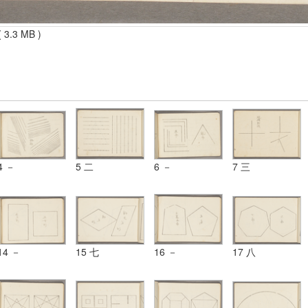
 3.3 MB )
4 －
5 二
6 －
7 三
14 －
15 七
16 －
17 八