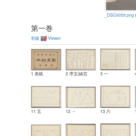
_DSC0059.png
(
第一巻
初版
Viewer
1 表紙
2 序文|緒言
3 一
11 五
12 －
13 六