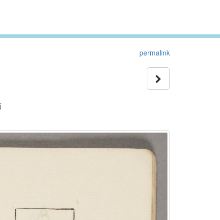
permalink
画