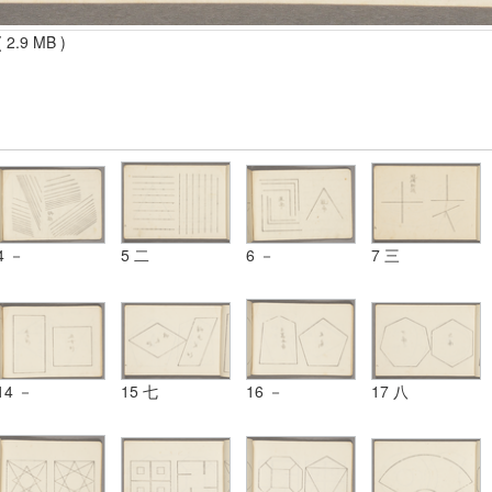
 2.9 MB )
4 －
5 二
6 －
7 三
14 －
15 七
16 －
17 八