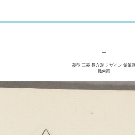
－
菱型 三菱 長方形 デザイン 鉛筆
幾何画