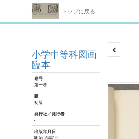
トップに戻る
小学中等科図画
臨本
巻号
第一巻
版
初版
発行社／発行者
-
出版年月日
明治15年2月