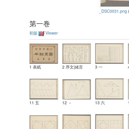
_DSC0031.png
(
第一巻
初版
Viewer
1 表紙
2 序文|緒言
3 一
11 五
12 －
13 六