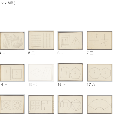
 2.7 MB )
4 －
5 二
6 －
7 三
14 －
15 七
16 －
17 八