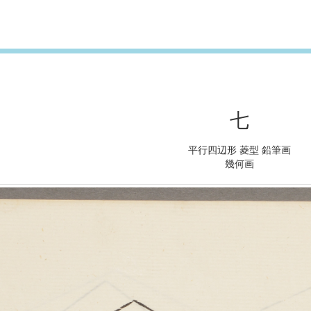
七
平行四辺形 菱型 鉛筆画
幾何画