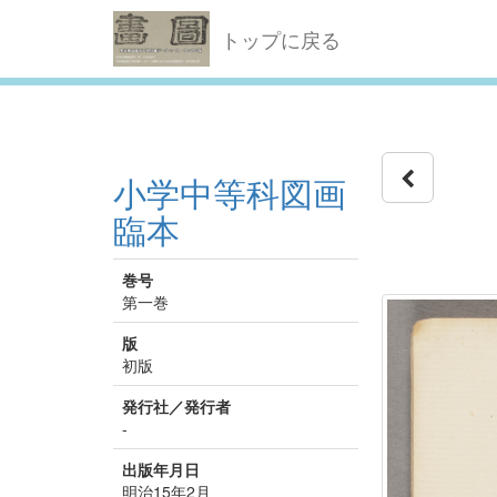
トップに戻る
小学中等科図画
臨本
巻号
第一巻
版
初版
発行社／発行者
-
出版年月日
明治15年2月