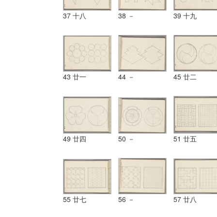
37 十八
38 －
39 十九
43 廿一
44 －
45 廿二
49 廿四
50 －
51 廿五
55 廿七
56 －
57 廿八