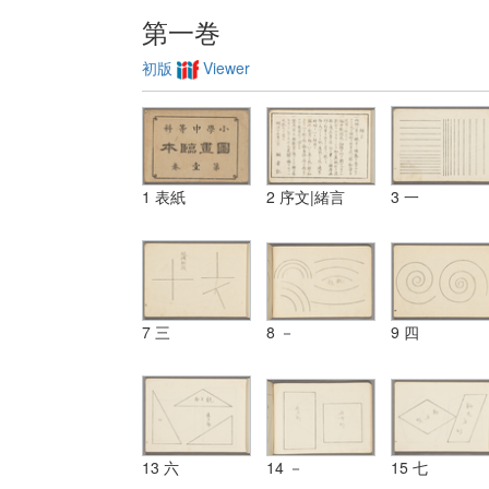
第一巻
初版
Viewer
1 表紙
2 序文|緒言
3 一
7 三
8 －
9 四
13 六
14 －
15 七