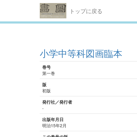
トップに戻る
小学中等科図画臨本
巻号
第一巻
版
初版
発行社／発行者
-
出版年月日
明治15年2月
この巻号の版