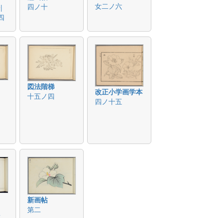
女二ノ六
四ノ十
|
四
図法階梯
改正小学画学本
十五ノ四
四ノ十五
新画帖
図
第二
画