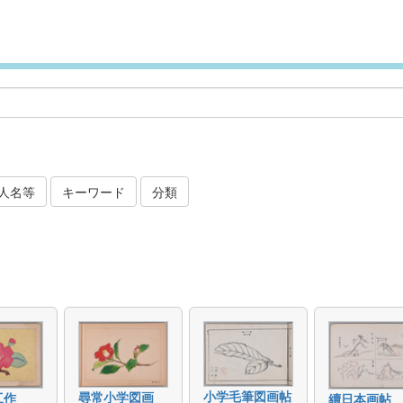
人名等
キーワード
分類
小学毛筆図画帖
尋常小学図画
工作
續日本画帖