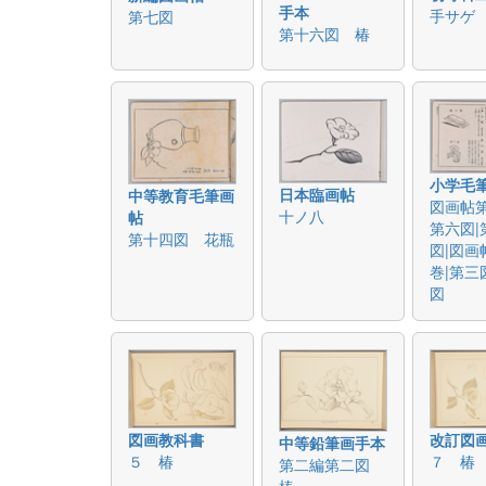
手本
手サゲ
第七図
第十六図 椿
小学毛
日本臨画帖
中等教育毛筆画
図画帖第
十ノ八
帖
第六図|
第十四図 花瓶
図|図画
巻|第三
図
改訂図
図画教科書
中等鉛筆画手本
７ 椿
５ 椿
第二編第二図