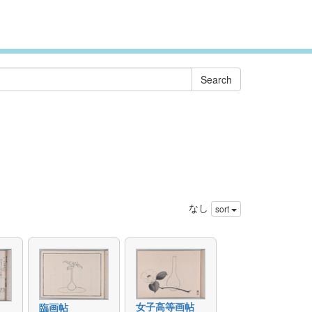
なし
sort
女子高等画帖
臨画帖