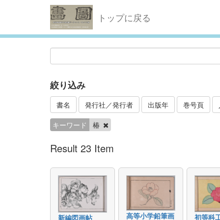
トップに戻る
絞り込み
書名
発行社／発行者
出版年
巻号頁
キーワード
椿
Result 23 Item
高等小学鉛筆画
初等科
新編図画帖