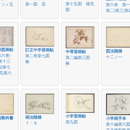
第十五図 補充
第一図 花
 ソノ五
第六巻 第一
図
第二|第三|第
筆図画帖
訂正中学習画帖
図法階梯
中等習画帖
六巻|
第二巻第七図
十二ノ一
第二編第三図
第十三
椿
椿
帖第七
図|第六
小学習画帖
画法階梯
画教科書
小学画手本
第九図
７・８
第十編第六
花卉施影略