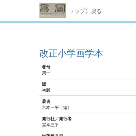
トップに戻る
改正小学画学本
巻号
第一
版
初版
著者
宮本三平（編）
発行社／発行者
宮本三平
出版年月日