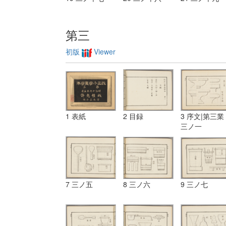
第三
初版
Viewer
1 表紙
2 目録
3 序文|第三
三ノ一
7 三ノ五
8 三ノ六
9 三ノ七