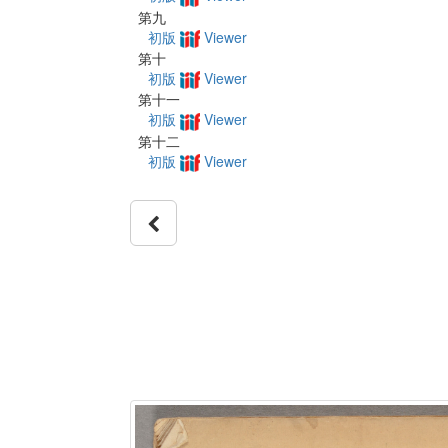
第九
初版
Viewer
第十
初版
Viewer
第十一
初版
Viewer
第十二
初版
Viewer