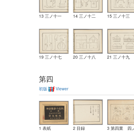
13 三ノ十一
14 三ノ十二
15 三ノ十三
19 三ノ十七
20 三ノ十八
21 三ノ十九
第四
初版
Viewer
1 表紙
2 目録
3 第四業 四
一