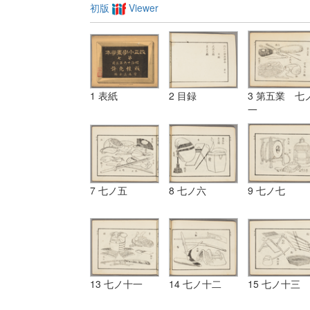
初版
Viewer
1 表紙
2 目録
3 第五業 七
一
7 七ノ五
8 七ノ六
9 七ノ七
13 七ノ十一
14 七ノ十二
15 七ノ十三