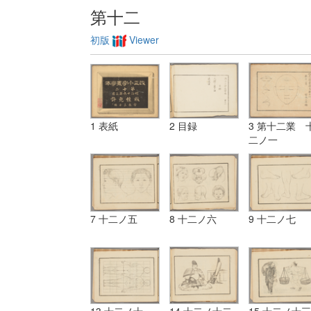
第十二
初版
Viewer
1 表紙
2 目録
3 第十二業 
二ノ一
7 十二ノ五
8 十二ノ六
9 十二ノ七
13 十二ノ十一
14 十二ノ十二
15 十二ノ十三