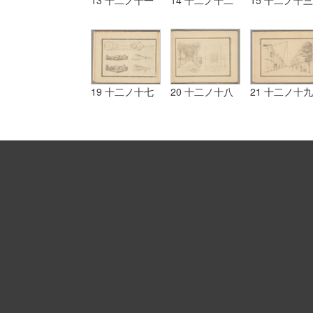
19 十二ノ十七
20 十二ノ十八
21 十二ノ十九