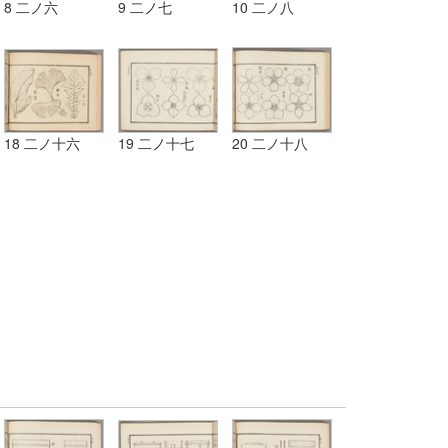
8 二ノ六
9 二ノ七
10 二ノ八
18 二ノ十六
19 二ノ十七
20 二ノ十八