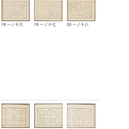
18 一ノ十六
19 一ノ十七
20 一ノ十八