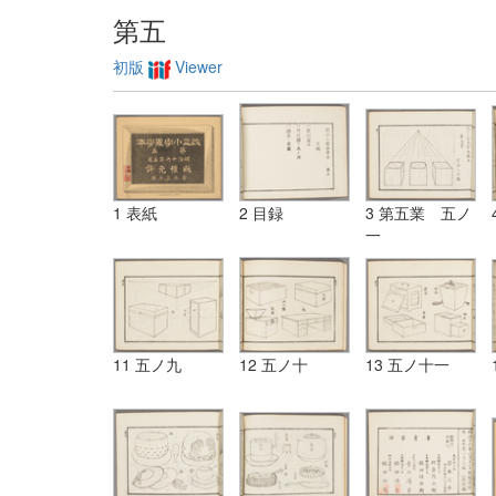
第五
初版
Viewer
1 表紙
2 目録
3 第五業 五ノ
一
11 五ノ九
12 五ノ十
13 五ノ十一