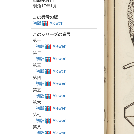
明治17年1月
この巻号の版
初版
Viewer
このシリーズの巻号
第一
初版
Viewer
第二
初版
Viewer
第三
初版
Viewer
第四
初版
Viewer
第五
初版
Viewer
第六
初版
Viewer
第七
初版
Viewer
第八
初版
Viewer