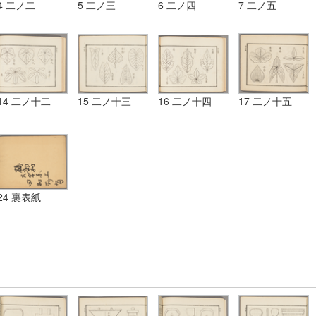
4 二ノ二
5 二ノ三
6 二ノ四
7 二ノ五
14 二ノ十二
15 二ノ十三
16 二ノ十四
17 二ノ十五
24 裏表紙