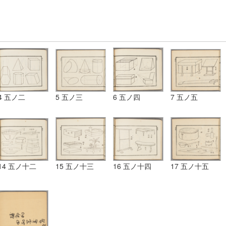
4 五ノ二
5 五ノ三
6 五ノ四
7 五ノ五
14 五ノ十二
15 五ノ十三
16 五ノ十四
17 五ノ十五