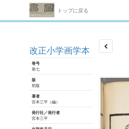
トップに戻る
改正小学画学本
巻号
第七
版
初版
著者
宮本三平（編）
発行社／発行者
宮本三平
出版年月日