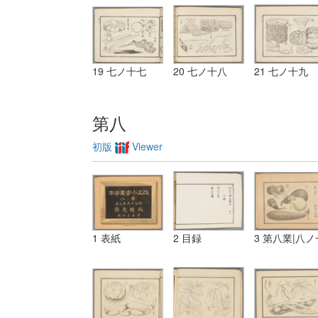
19 七ノ十七
20 七ノ十八
21 七ノ十九
第八
初版
Viewer
1 表紙
2 目録
3 第八業|八ノ