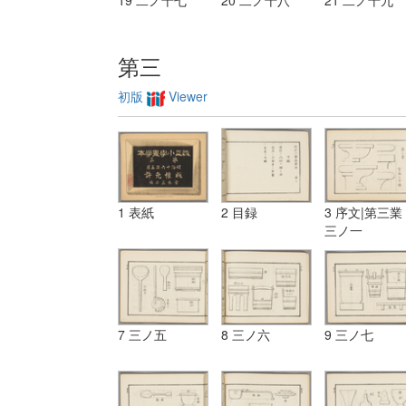
19 二ノ十七
20 二ノ十八
21 二ノ十九
第三
初版
Viewer
1 表紙
2 目録
3 序文|第三
三ノ一
7 三ノ五
8 三ノ六
9 三ノ七