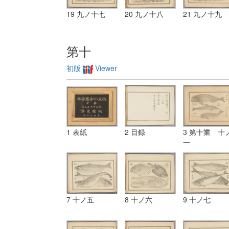
19 九ノ十七
20 九ノ十八
21 九ノ十九
第十
初版
Viewer
1 表紙
2 目録
3 第十業 十
一
7 十ノ五
8 十ノ六
9 十ノ七