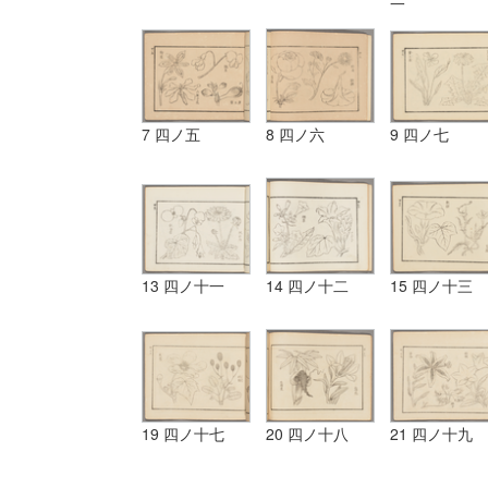
一
7 四ノ五
8 四ノ六
9 四ノ七
13 四ノ十一
14 四ノ十二
15 四ノ十三
19 四ノ十七
20 四ノ十八
21 四ノ十九