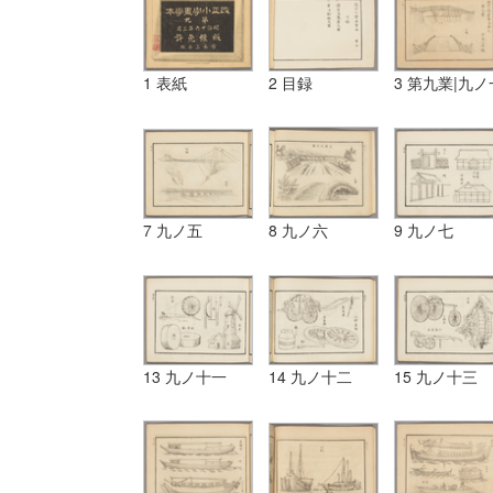
1 表紙
2 目録
3 第九業|九ノ
7 九ノ五
8 九ノ六
9 九ノ七
13 九ノ十一
14 九ノ十二
15 九ノ十三