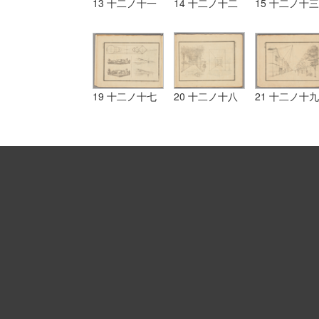
13 十二ノ十一
14 十二ノ十二
15 十二ノ十三
19 十二ノ十七
20 十二ノ十八
21 十二ノ十九