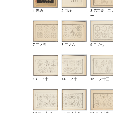
1 表紙
2 目録
3 第二業 二
一
7 二ノ五
8 二ノ六
9 二ノ七
13 二ノ十一
14 二ノ十二
15 二ノ十三