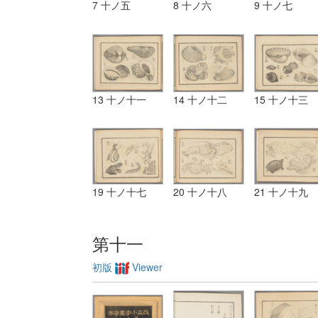
7 十ノ五
8 十ノ六
9 十ノ七
13 十ノ十一
14 十ノ十二
15 十ノ十三
19 十ノ十七
20 十ノ十八
21 十ノ十九
第十一
初版
Viewer