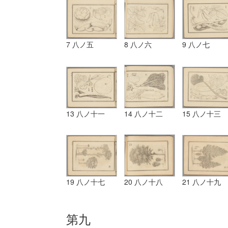
7 八ノ五
8 八ノ六
9 八ノ七
13 八ノ十一
14 八ノ十二
15 八ノ十三
19 八ノ十七
20 八ノ十八
21 八ノ十九
第九