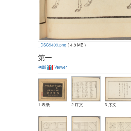
_DSC5409.png
( 4.8 MB )
第一
初版
Viewer
1 表紙
2 序文
3 序文