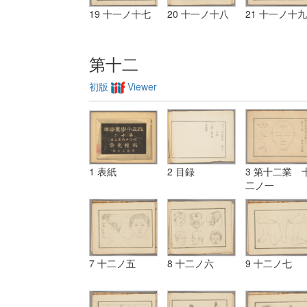
19 十一ノ十七
20 十一ノ十八
21 十一ノ十九
第十二
初版
Viewer
1 表紙
2 目録
3 第十二業 
二ノ一
7 十二ノ五
8 十二ノ六
9 十二ノ七