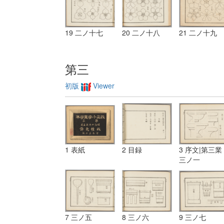
19 二ノ十七
20 二ノ十八
21 二ノ十九
第三
初版
Viewer
1 表紙
2 目録
3 序文|第三
三ノ一
7 三ノ五
8 三ノ六
9 三ノ七