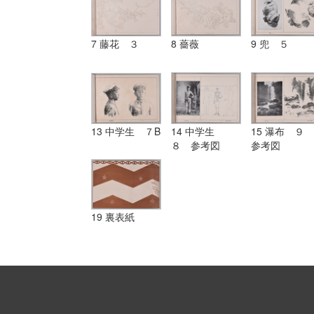
7 藤花 ３
8 薔薇
9 兜 ５
13 中学生 ７B
14 中学生
15 瀑布 ９
８ 参考図
参考図
19 裏表紙