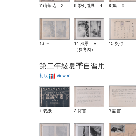
7 山茶花 ３
8 撃剣道具 ４
9 鶏 ５
13 －
14 風景 ８
15 奥付
（参考図）
第二年級夏季自習用
初版
Viewer
1 表紙
2 諸言
3 諸言