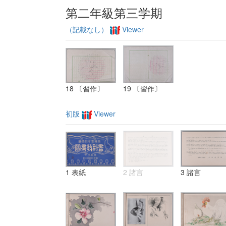
第二年級第三学期
（記載なし）
Viewer
18 〔習作〕
19 〔習作〕
初版
Viewer
1 表紙
2 諸言
3 諸言