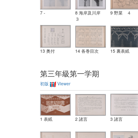
7 -
8 海岸及川岸
9 野菜 ４
３
13 奥付
14 各巻目次
15 裏表紙
第三年級第一学期
初版
Viewer
1 表紙
2 諸言
3 諸言