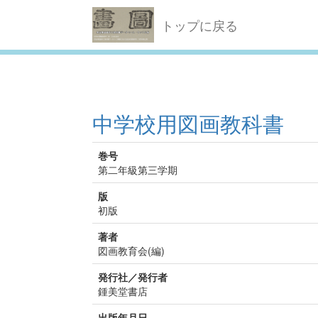
トップに戻る
中学校用図画教科書
巻号
第二年級第三学期
版
初版
著者
図画教育会(編)
発行社／発行者
鍾美堂書店
出版年月日