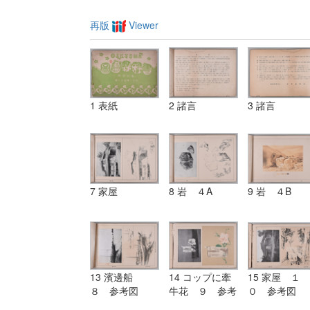
再版
Viewer
1 表紙
2 諸言
3 諸言
7 家屋
8 岩 ４A
9 岩 ４B
13 濱邊船
14 コップに牽
15 家屋 １
８ 参考図
牛花 ９ 参考
０ 参考図
図