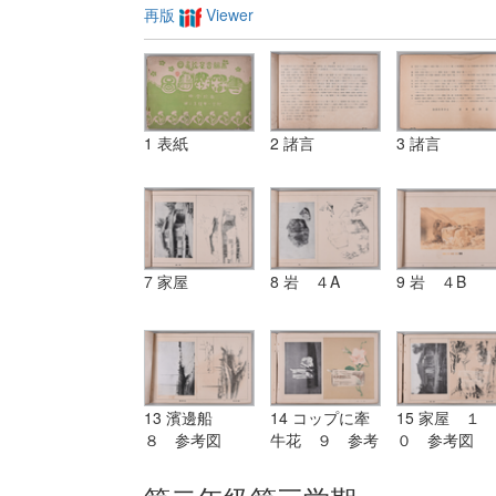
再版
Viewer
1 表紙
2 諸言
3 諸言
7 家屋
8 岩 ４A
9 岩 ４B
13 濱邊船
14 コップに牽
15 家屋 １
８ 参考図
牛花 ９ 参考
０ 参考図
図