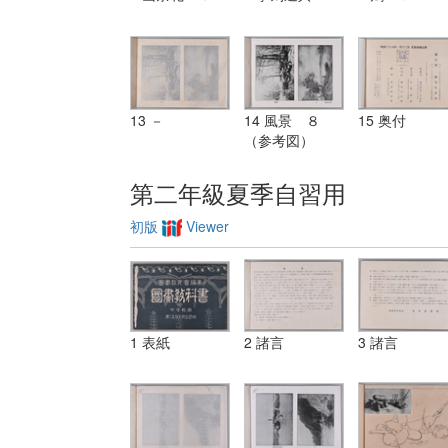
13 －
14 風景 ８
15 奥付
（参考図）
第二年級夏季自習用
初版
Viewer
1 表紙
2 諸言
3 諸言