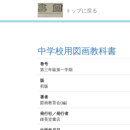
トップに戻る
中学校用図画教科書
巻号
第三年級第一学期
版
初版
著者
図画教育会(編)
発行社／発行者
鍾美堂書店
出版年月日