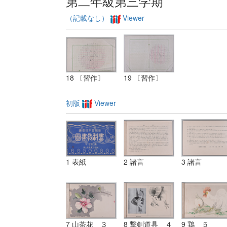
第二年級第三学期
（記載なし）
Viewer
18 〔習作〕
19 〔習作〕
初版
Viewer
1 表紙
2 諸言
3 諸言
7 山茶花 ３
8 撃剣道具 ４
9 鶏 ５