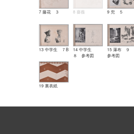
7 藤花 ３
8 薔薇
9 兜 ５
13 中学生 ７B
14 中学生
15 瀑布 ９
８ 参考図
参考図
19 裏表紙