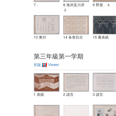
7 -
8 海岸及川岸
9 野菜 ４
３
13 奥付
14 各巻目次
15 裏表紙
第三年級第一学期
初版
Viewer
1 表紙
2 諸言
3 諸言