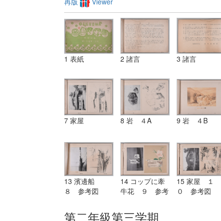
再版
Viewer
1 表紙
2 諸言
3 諸言
7 家屋
8 岩 ４A
9 岩 ４B
13 濱邊船
14 コップに牽
15 家屋 １
８ 参考図
牛花 ９ 参考
０ 参考図
図
第二年級第三学期