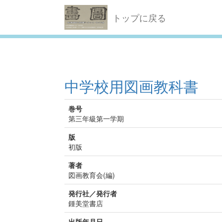
トップに戻る
中学校用図画教科書
巻号
第三年級第一学期
版
初版
著者
図画教育会(編)
発行社／発行者
鍾美堂書店
出版年月日