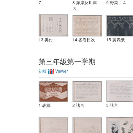
7 -
8 海岸及川岸
9 野菜 ４
３
13 奥付
14 各巻目次
15 裏表紙
第三年級第一学期
初版
Viewer
1 表紙
2 諸言
3 諸言