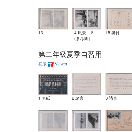
13 －
14 風景 ８
15 奥付
（参考図）
第二年級夏季自習用
初版
Viewer
1 表紙
2 諸言
3 諸言