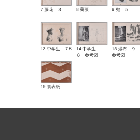
7 藤花 ３
8 薔薇
9 兜 ５
13 中学生 ７B
14 中学生
15 瀑布 ９
８ 参考図
参考図
19 裏表紙