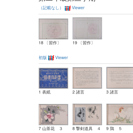
（記載なし）
Viewer
18 〔習作〕
19 〔習作〕
初版
Viewer
1 表紙
2 諸言
3 諸言
7 山茶花 ３
8 撃剣道具 ４
9 鶏 ５