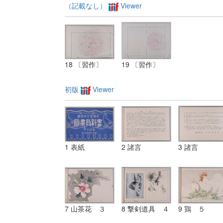
（記載なし）
Viewer
18 〔習作〕
19 〔習作〕
初版
Viewer
1 表紙
2 諸言
3 諸言
7 山茶花 ３
8 撃剣道具 ４
9 鶏 ５