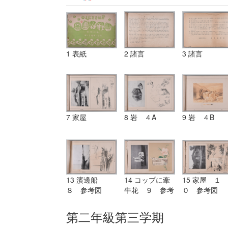
1 表紙
2 諸言
3 諸言
7 家屋
8 岩 ４A
9 岩 ４B
13 濱邊船
14 コップに牽
15 家屋 １
８ 参考図
牛花 ９ 参考
０ 参考図
図
第二年級第三学期