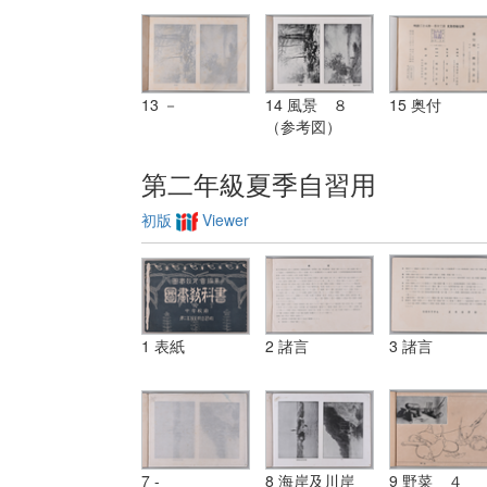
13 －
14 風景 ８
15 奥付
（参考図）
第二年級夏季自習用
初版
Viewer
1 表紙
2 諸言
3 諸言
7 -
8 海岸及川岸
9 野菜 ４