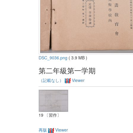
DSC_9036.png
( 3.9 MB )
第二年級第一学期
（記載なし）
Viewer
19 〔習作〕
再版
Viewer