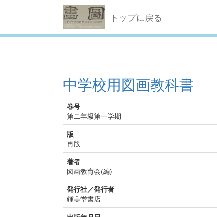
トップに戻る
中学校用図画教科書
巻号
第二年級第一学期
版
再版
著者
図画教育会(編)
発行社／発行者
鍾美堂書店
出版年月日