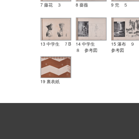
7 藤花 ３
8 薔薇
9 兜 ５
13 中学生 ７B
14 中学生
15 瀑布 ９
８ 参考図
参考図
19 裏表紙