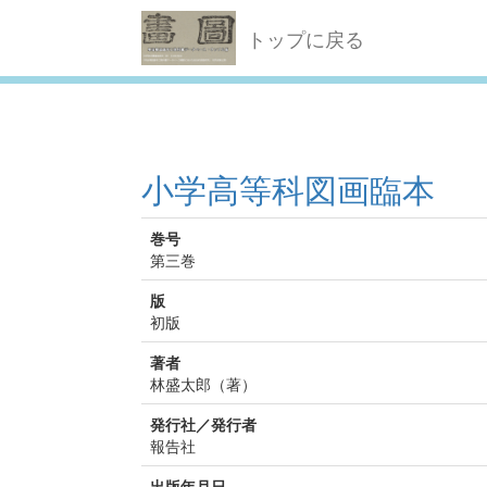
トップに戻る
小学高等科図画臨本
巻号
第三巻
版
初版
著者
林盛太郎（著）
発行社／発行者
報告社
出版年月日