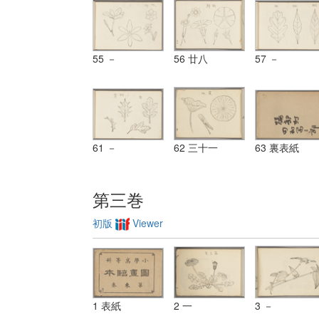
55 －
56 廿八
57 －
61 －
62 三十一
63 裏表紙
第三巻
初版
Viewer
1 表紙
2 一
3 －