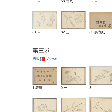
55 －
56 廿八
57 －
61 －
62 三十一
63 裏表紙
第三巻
初版
Viewer
1 表紙
2 一
3 －