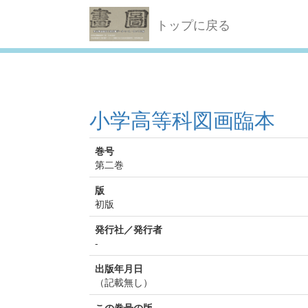
トップに戻る
小学高等科図画臨本
巻号
第二巻
版
初版
発行社／発行者
-
出版年月日
（記載無し）
この巻号の版