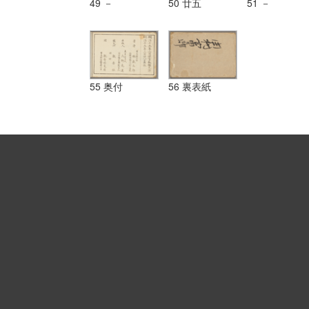
49 －
50 廿五
51 －
55 奥付
56 裏表紙