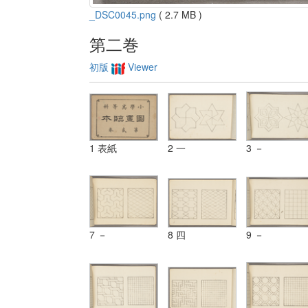
_DSC0045.png
( 2.7 MB )
第二巻
初版
Viewer
1 表紙
2 一
3 －
7 －
8 四
9 －