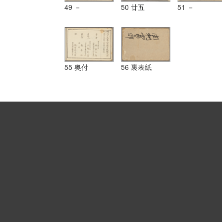
49 －
50 廿五
51 －
55 奥付
56 裏表紙