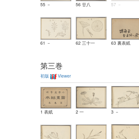
55 －
56 廿八
57 －
61 －
62 三十一
63 裏表紙
第三巻
初版
Viewer
1 表紙
2 一
3 －