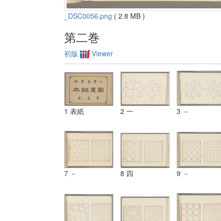
_DSC0056.png
( 2.8 MB )
第二巻
初版
Viewer
1 表紙
2 一
3 －
7 －
8 四
9 －