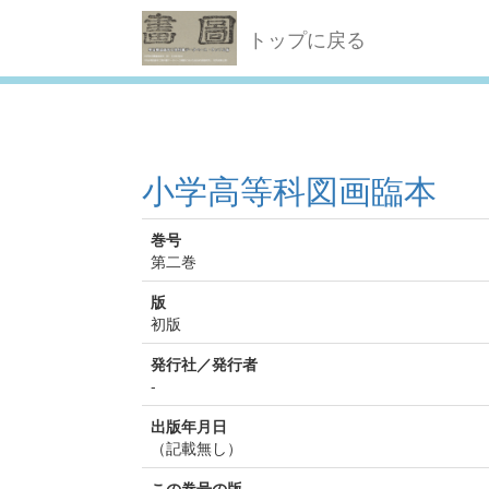
トップに戻る
小学高等科図画臨本
巻号
第二巻
版
初版
発行社／発行者
-
出版年月日
（記載無し）
この巻号の版