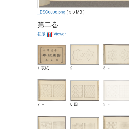
_DSC0008.png
( 3.3 MB )
第二巻
初版
Viewer
1 表紙
2 一
3 －
7 －
8 四
9 －