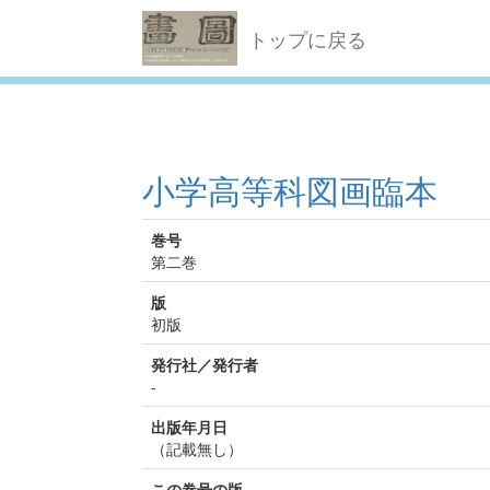
トップに戻る
小学高等科図画臨本
巻号
第二巻
版
初版
発行社／発行者
-
出版年月日
（記載無し）
この巻号の版