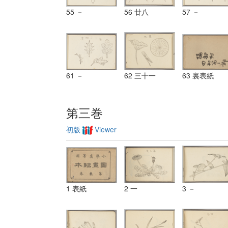
55 －
56 廿八
57 －
61 －
62 三十一
63 裏表紙
第三巻
初版
Viewer
1 表紙
2 一
3 －