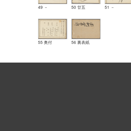
49 －
50 廿五
51 －
55 奥付
56 裏表紙