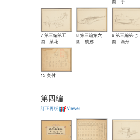
図 手
7 第三編第五
8 第三編第六
9 第三編第七
図 菜花
図 魴鮄
図 漁舟
13 奥付
第四編
訂正再版
Viewer