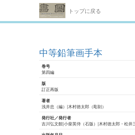
トップに戻る
中等鉛筆画手本
巻号
第四編
版
訂正再版
著者
浅井忠（編）|木村徳太郎（彫刻）
発行社／発行者
吉川弘文館|小柴英侍（石版）|木村徳太郎・松井
出版年月日