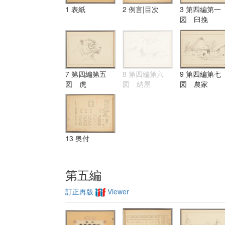
1 表紙
2 例言|目次
3 第四編第一
図 臼挽
7 第四編第五
8 第四編第六
9 第四編第七
図 虎
図 納屋
図 農家
13 奥付
第五編
訂正再版
Viewer