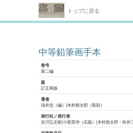
トップに戻る
中等鉛筆画手本
巻号
第二編
版
訂正再版
著者
浅井忠（編）|木村徳太郎（彫刻）
発行社／発行者
吉川弘文館|小柴英侍（石版）|木村徳太郎・松井
出版年月日