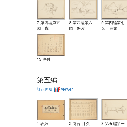
7 第四編第五
8 第四編第六
9 第四編第七
図 虎
図 納屋
図 農家
13 奥付
第五編
訂正再版
Viewer
1 表紙
2 例言|目次
3 第五編第一