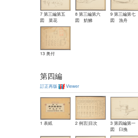
7 第三編第五
8 第三編第六
9 第三編第七
図 菜花
図 魴鮄
図 漁舟
13 奥付
第四編
訂正再版
Viewer
1 表紙
2 例言|目次
3 第四編第一
図 臼挽