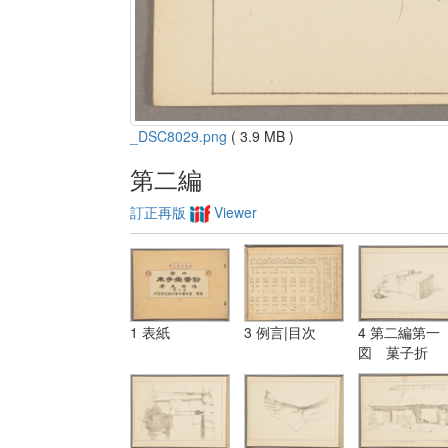
_DSC8029.png
( 3.9 MB )
第二編
訂正再版
Viewer
1 表紙
3 例言|目次
4 第二編第一
図 菓子折