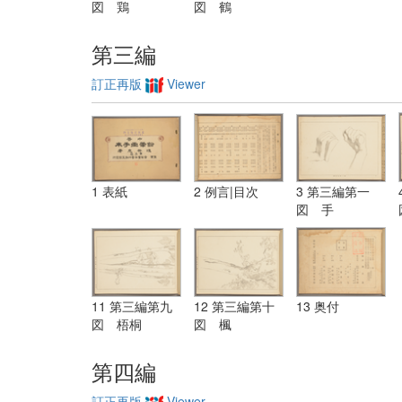
図 鶏
図 鶴
第三編
訂正再版
Viewer
1 表紙
2 例言|目次
3 第三編第一
図 手
11 第三編第九
12 第三編第十
13 奥付
図 梧桐
図 楓
第四編
訂正再版
Viewer