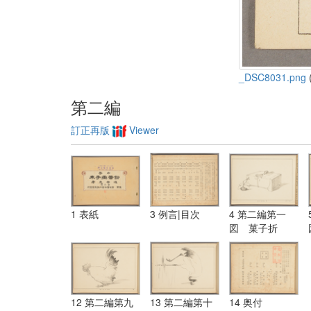
_DSC8031.png
(
第二編
訂正再版
Viewer
1 表紙
3 例言|目次
4 第二編第一
図 菓子折
12 第二編第九
13 第二編第十
14 奥付