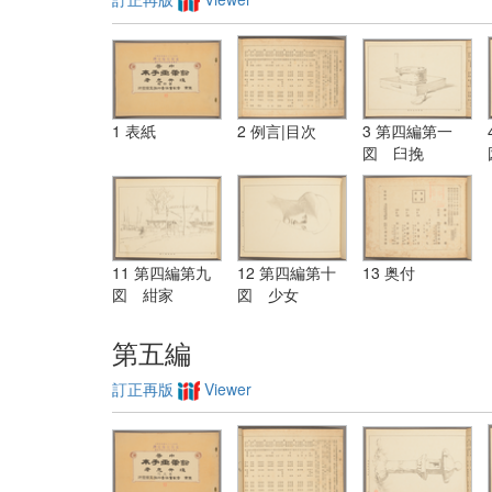
1 表紙
2 例言|目次
3 第四編第一
図 臼挽
11 第四編第九
12 第四編第十
13 奥付
図 紺家
図 少女
第五編
訂正再版
Viewer