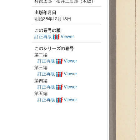
村徳太郎・松井三次郎（木版）
出版年月日
明治38年12月18日
この巻号の版
訂正再版
Viewer
このシリーズの巻号
第二編
訂正再版
Viewer
第三編
訂正再版
Viewer
第四編
訂正再版
Viewer
第五編
訂正再版
Viewer