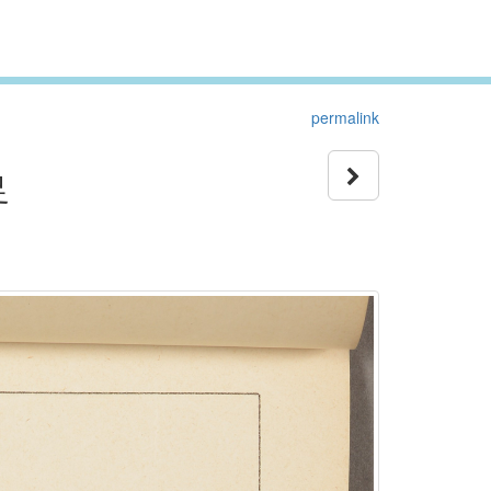
permalink
足