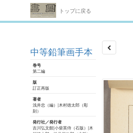
トップに戻る
中等鉛筆画手本
巻号
第二編
版
訂正再版
著者
浅井忠（編）|木村徳太郎（彫
刻）
発行社／発行者
吉川弘文館|小柴英侍（石版）|木