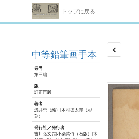
トップに戻る
中等鉛筆画手本
巻号
第三編
版
訂正再版
著者
浅井忠（編）|木村徳太郎（彫
刻）
発行社／発行者
吉川弘文館|小柴英侍（石版）|木