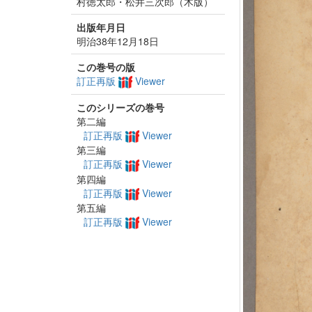
村徳太郎・松井三次郎（木版）
出版年月日
明治38年12月18日
この巻号の版
訂正再版
Viewer
このシリーズの巻号
第二編
訂正再版
Viewer
第三編
訂正再版
Viewer
第四編
訂正再版
Viewer
第五編
訂正再版
Viewer