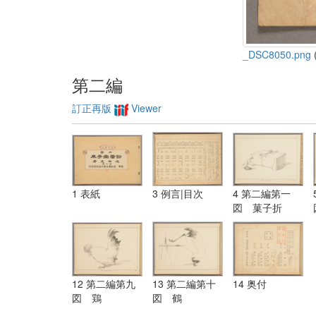
_DSC8050.png
(
第二編
訂正再版
Viewer
1 表紙
3 例言|目次
4 第二編第一
図 菓子折
12 第二編第九
13 第二編第十
14 奥付
図 鶏
図 鶴