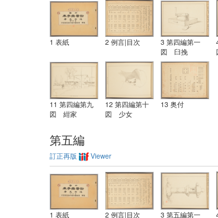
1 表紙
2 例言|目次
3 第四編第一
図 臼挽
11 第四編第九
12 第四編第十
13 奥付
図 紺家
図 少女
第五編
訂正再版
Viewer
1 表紙
2 例言|目次
3 第五編第一