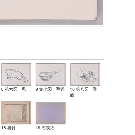
8 第六図 兎
9 第七図 手鍋
10 第八図 難
船
18 奥付
19 裏表紙