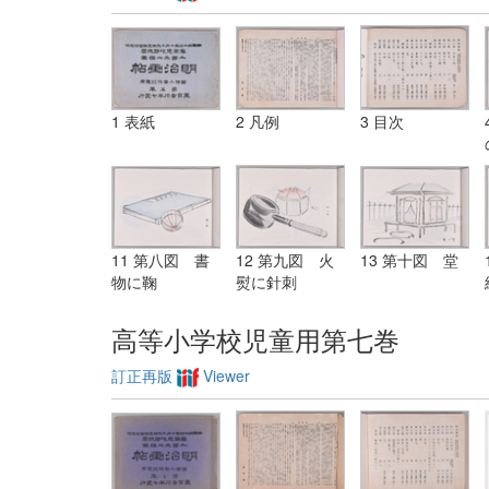
1 表紙
2 凡例
3 目次
11 第八図 書
12 第九図 火
13 第十図 堂
物に鞠
熨に針刺
高等小学校児童用第七巻
訂正再版
Viewer