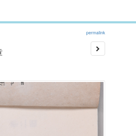
permalink
章