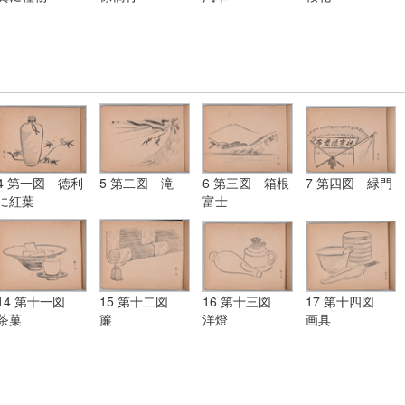
4 第一図 徳利
5 第二図 滝
6 第三図 箱根
7 第四図 緑門
に紅葉
富士
14 第十一図
15 第十二図
16 第十三図
17 第十四図
茶菓
簾
洋燈
画具