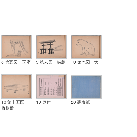
8 第五図 玉座
9 第六図 厳島
10 第七図 犬
18 第十五図
19 奥付
20 裏表紙
将棋盤