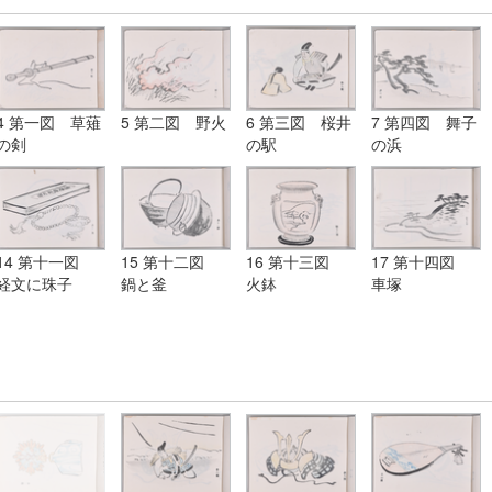
4 第一図 草薙
5 第二図 野火
6 第三図 桜井
7 第四図 舞子
の剣
の駅
の浜
14 第十一図
15 第十二図
16 第十三図
17 第十四図
経文に珠子
鍋と釜
火鉢
車塚