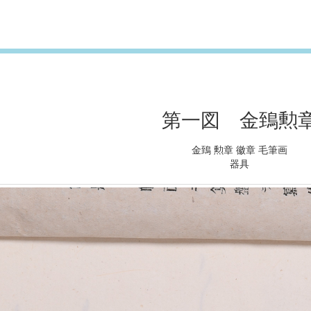
第一図 金鵄勲
金鵄 勲章 徽章 毛筆画
器具