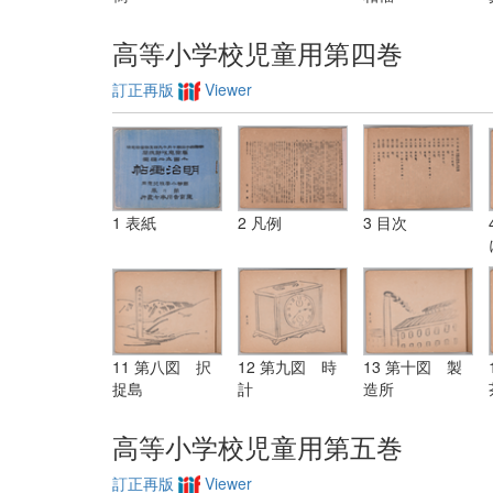
高等小学校児童用第四巻
訂正再版
Viewer
1 表紙
2 凡例
3 目次
11 第八図 択
12 第九図 時
13 第十図 製
捉島
計
造所
高等小学校児童用第五巻
訂正再版
Viewer