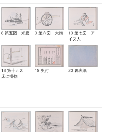
8 第五図 米艦
9 第六図 大砲
10 第七図 ア
イヌ人
18 第十五図
19 奥付
20 裏表紙
床に掛物