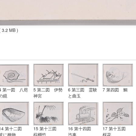
 3.2 MB )
4 第一図 八咫
5 第二図 伊勢
6 第三図 霊験
7 第四図 鯛
の鏡
神宮
と曲玉
14 第十二図
15 第十三図
16 第十四図
17 第十五図
箕に種物
棕櫚竹
汽車
桜花