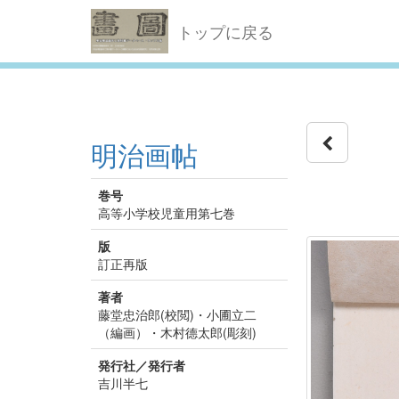
トップに戻る
明治画帖
巻号
高等小学校児童用第七巻
版
訂正再版
著者
藤堂忠治郎(校閲)・小圃立二
（編画）・木村德太郎(彫刻)
発行社／発行者
吉川半七