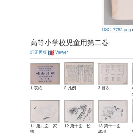
DSC_7752.png
(
高等小学校児童用第二巻
訂正再版
Viewer
1 表紙
2 凡例
3 目次
11 第九図 家
12 第十図 松
13 第十一図
鴨
柘榴