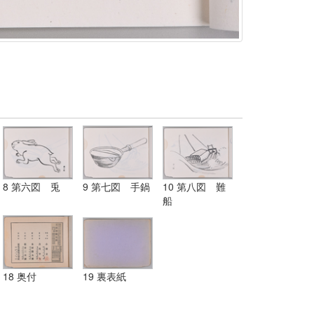
8 第六図 兎
9 第七図 手鍋
10 第八図 難
船
18 奥付
19 裏表紙