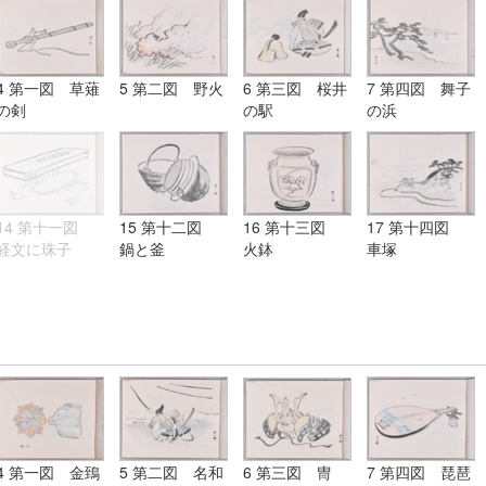
4 第一図 草薙
5 第二図 野火
6 第三図 桜井
7 第四図 舞子
の剣
の駅
の浜
14 第十一図
15 第十二図
16 第十三図
17 第十四図
経文に珠子
鍋と釜
火鉢
車塚
4 第一図 金鵄
5 第二図 名和
6 第三図 冑
7 第四図 琵琶