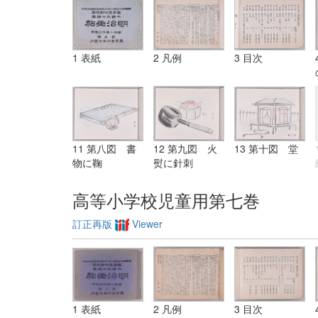
1 表紙
2 凡例
3 目次
11 第八図 書
12 第九図 火
13 第十図 堂
物に鞠
熨に針刺
高等小学校児童用第七巻
訂正再版
Viewer
1 表紙
2 凡例
3 目次