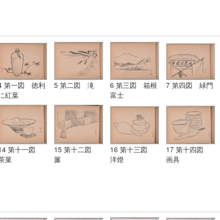
4 第一図 徳利
5 第二図 滝
6 第三図 箱根
7 第四図 緑門
に紅葉
富士
14 第十一図
15 第十二図
16 第十三図
17 第十四図
茶菓
簾
洋燈
画具