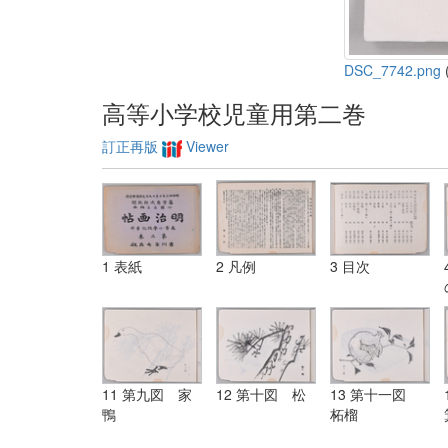
DSC_7742.png
(
高等小学校児童用第二巻
訂正再版
Viewer
1 表紙
2 凡例
3 目次
11 第九図 家
12 第十図 松
13 第十一図
鴨
柘榴