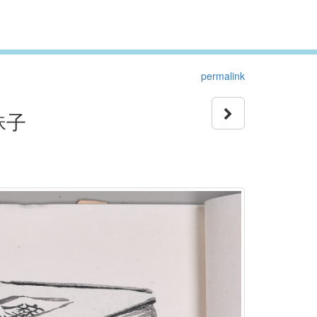
permalink
珠子