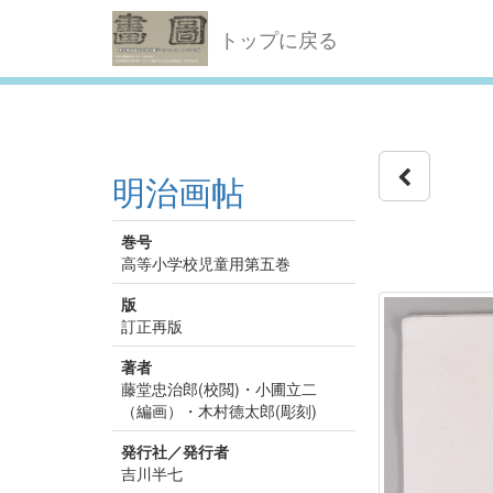
トップに戻る
明治画帖
巻号
高等小学校児童用第五巻
版
訂正再版
著者
藤堂忠治郎(校閲)・小圃立二
（編画）・木村德太郎(彫刻)
発行社／発行者
吉川半七