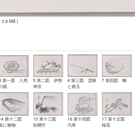
 2.8 MB )
4 第一図 八咫
5 第二図 伊勢
6 第三図 霊験
7 第四図 鯛
の鏡
神宮
と曲玉
14 第十二図
15 第十三図
16 第十四図
17 第十五図
箕に種物
棕櫚竹
汽車
桜花