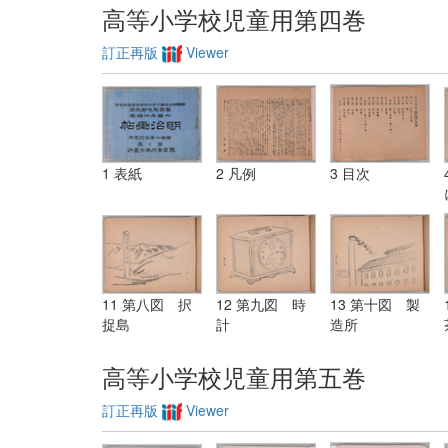
高等小学校児童用第四巻
訂正再版
Viewer
1 表紙
2 凡例
3 目次
11 第八図 択
12 第九図 時
13 第十図 製
捉島
計
造所
高等小学校児童用第五巻
訂正再版
Viewer