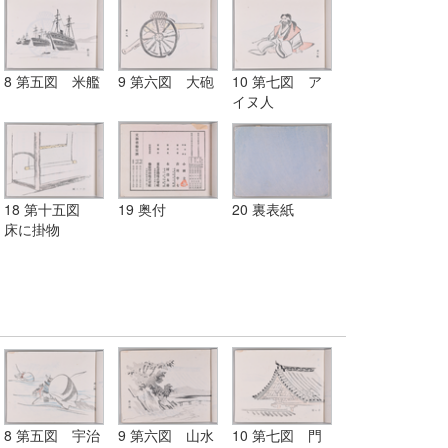
8 第五図 米艦
9 第六図 大砲
10 第七図 ア
イヌ人
18 第十五図
19 奥付
20 裏表紙
床に掛物
8 第五図 宇治
9 第六図 山水
10 第七図 門