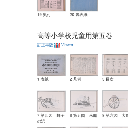
19 奥付
20 裏表紙
高等小学校児童用第五巻
訂正再版
Viewer
1 表紙
2 凡例
3 目次
7 第四図 舞子
8 第五図 米艦
9 第六図 大
の浜