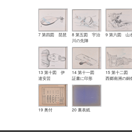
7 第四図 琵琶
8 第五図 宇治
9 第六図 山
川の先陣
13 第十図 伊
14 第十一図
15 第十二図
達安芸
証書に印形
西郷南洲の銅
19 奥付
20 裏表紙