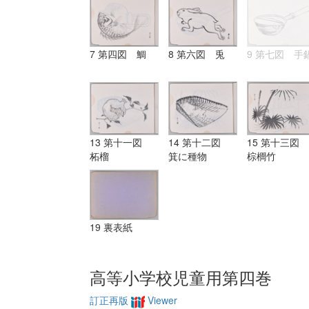
7 第四図 鯛
8 第六図 兎
9 第七図 手
13 第十一図
14 第十二図
15 第十三図
柘榴
箕に種物
棕櫚竹
19 裏表紙
高等小学校児童用第四巻
訂正再版
Viewer