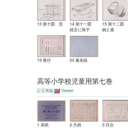
13 第十図 堂
14 第十一図
15 第十二図
経文に珠子
鍋と釜
19 奥付
20 裏表紙
高等小学校児童用第七巻
訂正再版
Viewer
1 表紙
2 凡例
3 目次