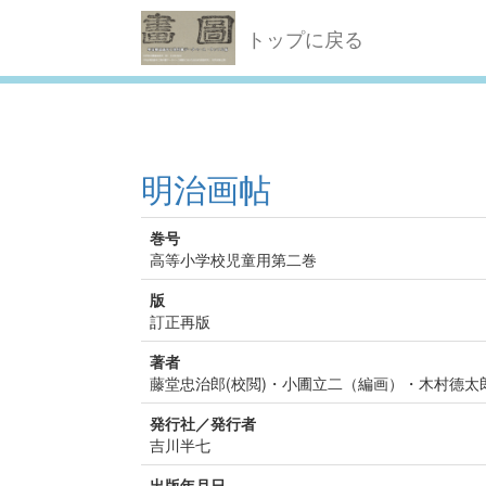
トップに戻る
明治画帖
巻号
高等小学校児童用第二巻
版
訂正再版
著者
藤堂忠治郎(校閲)・小圃立二（編画）・木村德太郎
発行社／発行者
吉川半七
出版年月日