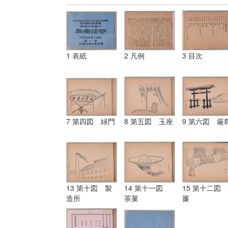
1 表紙
2 凡例
3 目次
7 第四図 緑門
8 第五図 玉座
9 第六図 厳
13 第十図 製
14 第十一図
15 第十二図
造所
茶菓
簾