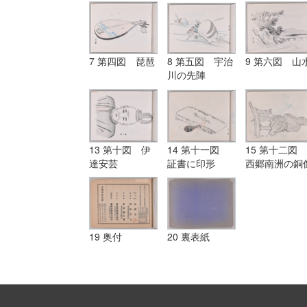
7 第四図 琵琶
8 第五図 宇治
9 第六図 山
川の先陣
13 第十図 伊
14 第十一図
15 第十二図
達安芸
証書に印形
西郷南洲の銅
19 奥付
20 裏表紙