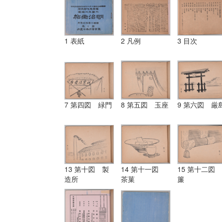
1 表紙
2 凡例
3 目次
7 第四図 緑門
8 第五図 玉座
9 第六図 厳
13 第十図 製
14 第十一図
15 第十二図
造所
茶菓
簾