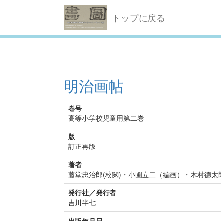
トップに戻る
明治画帖
巻号
高等小学校児童用第二巻
版
訂正再版
著者
藤堂忠治郎(校閲)・小圃立二（編画）・木村德太郎
発行社／発行者
吉川半七
出版年月日