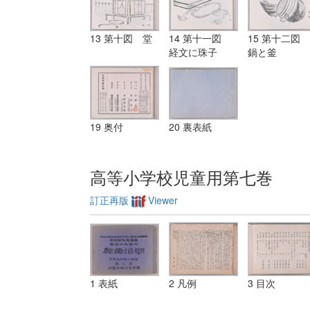
13 第十図 堂
14 第十一図
15 第十二図
経文に珠子
鍋と釜
19 奥付
20 裏表紙
高等小学校児童用第七巻
訂正再版
Viewer
1 表紙
2 凡例
3 目次