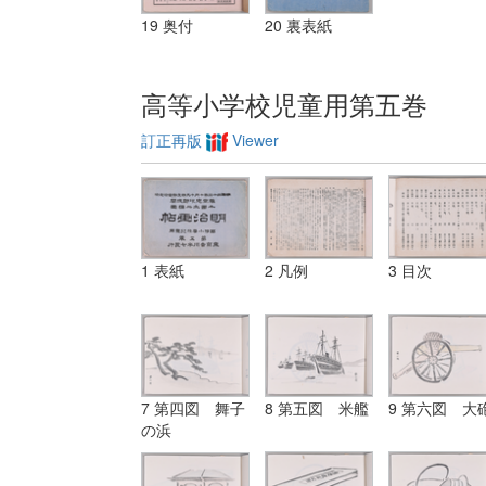
19 奥付
20 裏表紙
高等小学校児童用第五巻
訂正再版
Viewer
1 表紙
2 凡例
3 目次
7 第四図 舞子
8 第五図 米艦
9 第六図 大
の浜