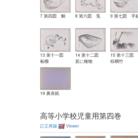
7 第四図 鯛
8 第六図 兎
9 第七図 手
13 第十一図
14 第十二図
15 第十三図
柘榴
箕に種物
棕櫚竹
19 裏表紙
高等小学校児童用第四巻
訂正再版
Viewer