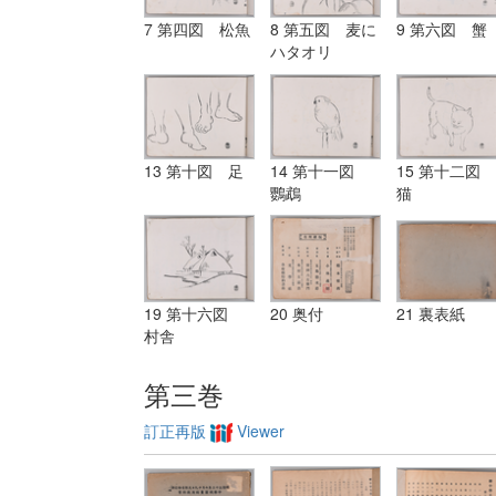
7 第四図 松魚
8 第五図 麦に
9 第六図 蟹
ハタオリ
13 第十図 足
14 第十一図
15 第十二図
鸚鵡
猫
19 第十六図
20 奥付
21 裏表紙
村舎
第三巻
訂正再版
Viewer