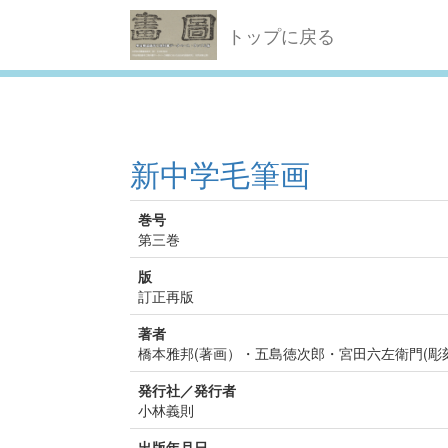
トップに戻る
新中学毛筆画
巻号
第三巻
版
訂正再版
著者
橋本雅邦(著画）・五島徳次郎・宮田六左衛門(彫
発行社／発行者
小林義則
出版年月日