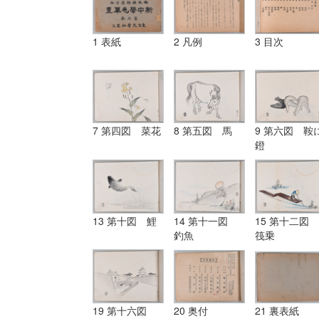
1 表紙
2 凡例
3 目次
7 第四図 菜花
8 第五図 馬
9 第六図 鞍
鐙
13 第十図 鯉
14 第十一図
15 第十二図
釣魚
筏乗
19 第十六図
20 奥付
21 裏表紙