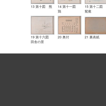
13 第十図 熊
14 第十一図
15 第十二図
鶏
鴛鴦
19 第十六図
20 奥付
21 裏表紙
田舎の景