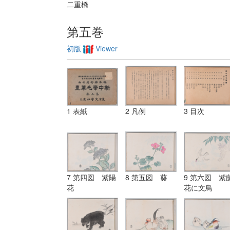
二重橋
第五巻
初版
Viewer
1 表紙
2 凡例
3 目次
7 第四図 紫陽
8 第五図 葵
9 第六図 紫
花
花に文鳥