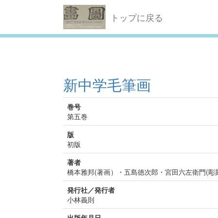
トップに戻る
新中学毛筆画
巻号
第五巻
版
初版
著者
橋本雅邦(著画）・五島徳次郎・宮田六左衛門(彫
発行社／発行者
小林義則
出版年月日