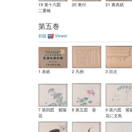
19 第十六図
20 奥付
21 裏表紙
二重橋
第五巻
初版
Viewer
1 表紙
2 凡例
3 目次
7 第四図 紫陽
8 第五図 葵
9 第六図 紫
花
花に文鳥