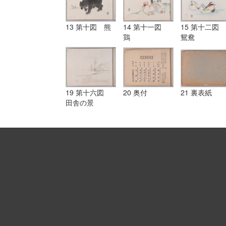
13 第十図 熊
14 第十一図
15 第十二図
鶏
鴛鴦
19 第十六図
20 奥付
21 裏表紙
田舎の景