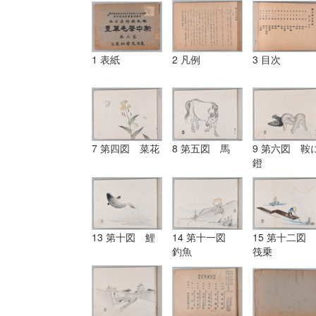
1 表紙
2 凡例
3 目次
7 第四図 菜花
8 第五図 馬
9 第六図 鞍
鐙
13 第十図 鯉
14 第十一図
15 第十二図
釣魚
筏乗