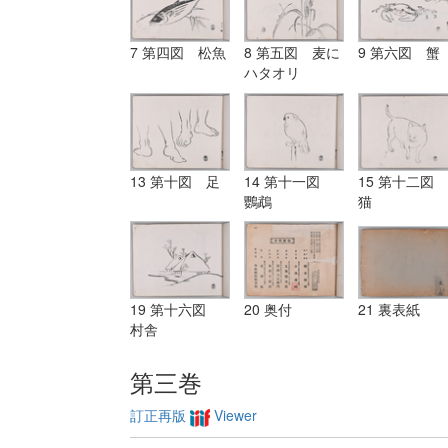
7 第四図 松魚
8 第五図 麦に
9 第六図 蟹
ハタオリ
13 第十図 足
14 第十一図
15 第十二図
鸚鵡
猫
19 第十六図
20 奥付
21 裏表紙
村舎
第三巻
訂正再版
Viewer