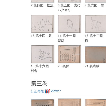
7 第四図 松魚
8 第五図 麦に
9 第六図 蟹
ハタオリ
13 第十図 足
14 第十一図
15 第十二図
鸚鵡
猫
19 第十六図
20 奥付
21 裏表紙
村舎
第三巻
訂正再版
Viewer