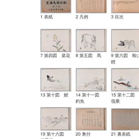
1 表紙
2 凡例
3 目次
7 第四図 菜花
8 第五図 馬
9 第六図 鞍
鐙
13 第十図 鯉
14 第十一図
15 第十二図
釣魚
筏乗
19 第十六図
20 奥付
21 裏表紙