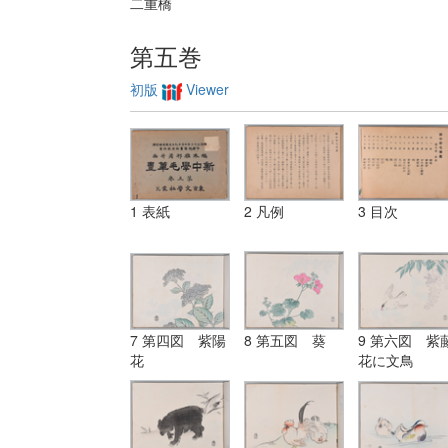
二重橋
第五巻
初版
Viewer
1 表紙
2 凡例
3 目次
7 第四図 紫陽
8 第五図 葵
9 第六図 紫
花
花に文鳥