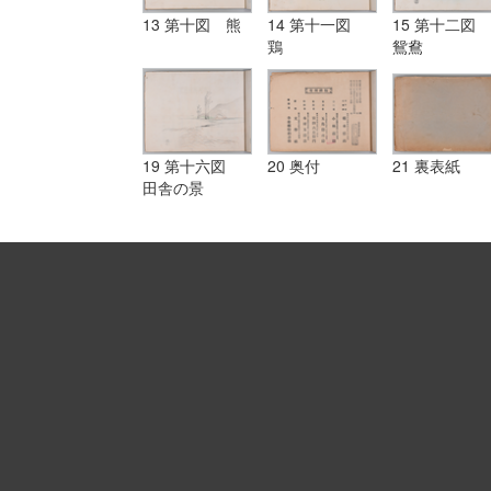
13 第十図 熊
14 第十一図
15 第十二図
鶏
鴛鴦
19 第十六図
20 奥付
21 裏表紙
田舎の景