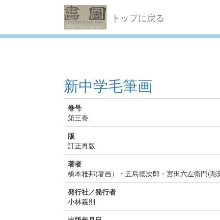
トップに戻る
新中学毛筆画
巻号
第三巻
版
訂正再版
著者
橋本雅邦(著画）・五島徳次郎・宮田六左衛門(彫
発行社／発行者
小林義則
出版年月日