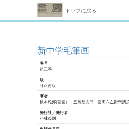
トップに戻る
新中学毛筆画
巻号
第三巻
版
訂正再版
著者
橋本雅邦(著画）・五島徳次郎・宮田六左衛門(彫
発行社／発行者
小林義則
出版年月日