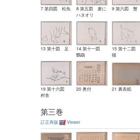
7 第四図 松魚
8 第五図 麦に
9 第六図 蟹
ハタオリ
13 第十図 足
14 第十一図
15 第十二図
鸚鵡
猫
19 第十六図
20 奥付
21 裏表紙
村舎
第三巻
訂正再版
Viewer