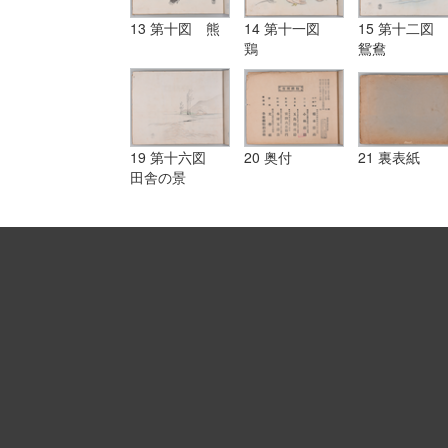
13 第十図 熊
14 第十一図
15 第十二図
鶏
鴛鴦
19 第十六図
20 奥付
21 裏表紙
田舎の景