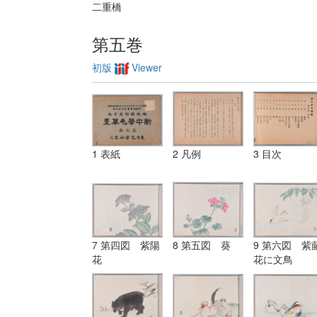
二重橋
第五巻
初版
Viewer
1 表紙
2 凡例
3 目次
7 第四図 紫陽
8 第五図 葵
9 第六図 紫
花
花に文鳥