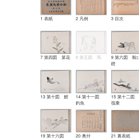
1 表紙
2 凡例
3 目次
7 第四図 菜花
8 第五図 馬
9 第六図 鞍
鐙
13 第十図 鯉
14 第十一図
15 第十二図
釣魚
筏乗
19 第十六図
20 奥付
21 裏表紙