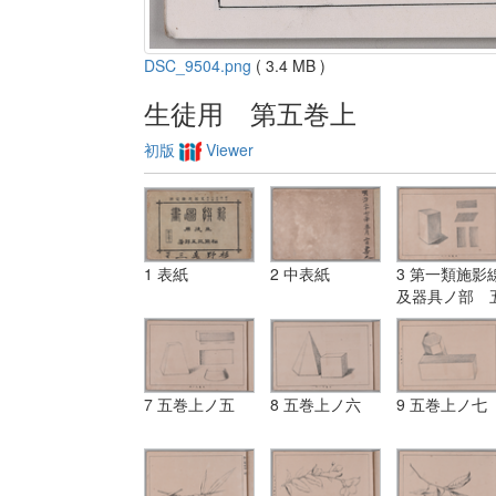
DSC_9504.png
( 3.4 MB )
生徒用 第五巻上
初版
Viewer
1 表紙
2 中表紙
3 第一類施影
及器具ノ部 
巻上ノ一
7 五巻上ノ五
8 五巻上ノ六
9 五巻上ノ七