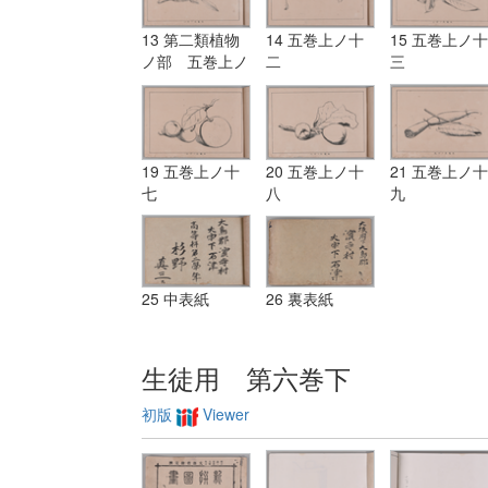
13 第二類植物
14 五巻上ノ十
15 五巻上ノ十
ノ部 五巻上ノ
二
三
十一
19 五巻上ノ十
20 五巻上ノ十
21 五巻上ノ十
七
八
九
25 中表紙
26 裏表紙
生徒用 第六巻下
初版
Viewer