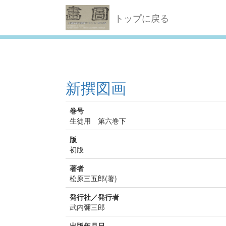
トップに戻る
新撰図画
巻号
生徒用 第六巻下
版
初版
著者
松原三五郎(著)
発行社／発行者
武内彌三郎
出版年月日