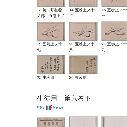
13 第二類植物
14 五巻上ノ十
15 五巻上ノ十
ノ部 五巻上ノ
二
三
十一
19 五巻上ノ十
20 五巻上ノ十
21 五巻上ノ十
七
八
九
25 中表紙
26 裏表紙
生徒用 第六巻下
初版
Viewer