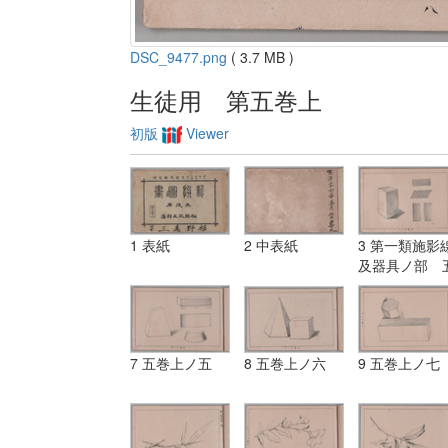
DSC_9477.png
( 3.7 MB )
生徒用 第五巻上
初版
Viewer
1 表紙
2 中表紙
3 第一類施影
及器具ノ部 
巻上ノ一
7 五巻上ノ五
8 五巻上ノ六
9 五巻上ノ七