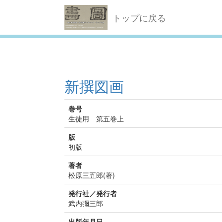
トップに戻る
新撰図画
巻号
生徒用 第五巻上
版
初版
著者
松原三五郎(著)
発行社／発行者
武内彌三郎
出版年月日