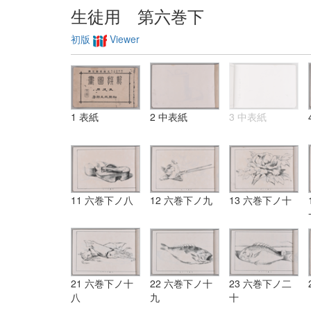
生徒用 第六巻下
初版
Viewer
1 表紙
2 中表紙
3 中表紙
11 六巻下ノ八
12 六巻下ノ九
13 六巻下ノ十
21 六巻下ノ十
22 六巻下ノ十
23 六巻下ノ二
八
九
十