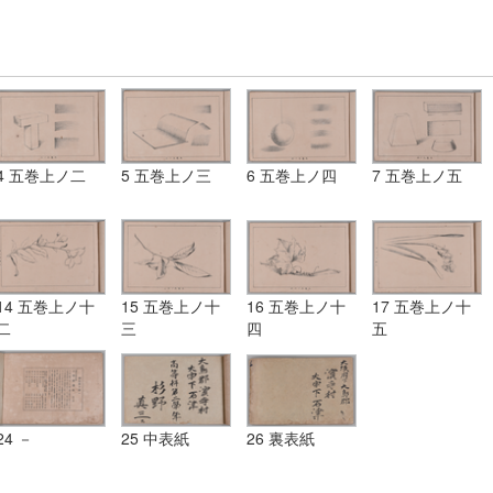
4 五巻上ノ二
5 五巻上ノ三
6 五巻上ノ四
7 五巻上ノ五
14 五巻上ノ十
15 五巻上ノ十
16 五巻上ノ十
17 五巻上ノ十
二
三
四
五
24 －
25 中表紙
26 裏表紙