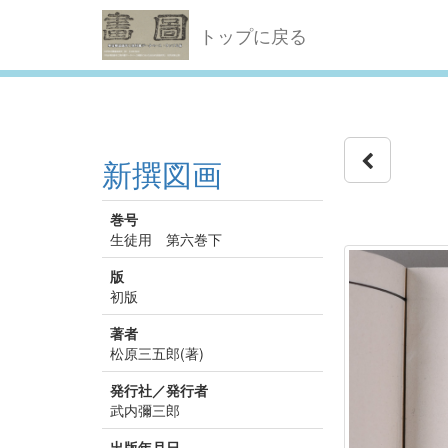
トップに戻る
新撰図画
巻号
生徒用 第六巻下
版
初版
著者
松原三五郎(著)
発行社／発行者
武内彌三郎
出版年月日