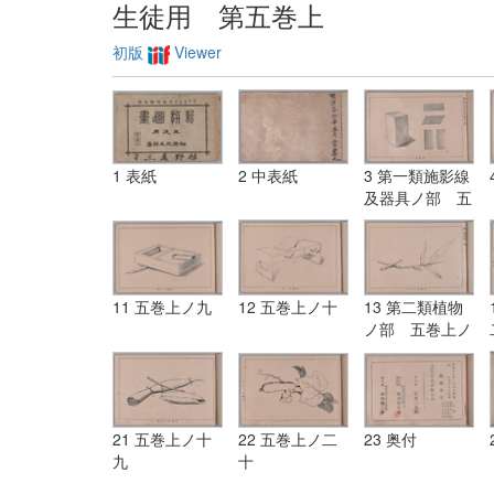
生徒用 第五巻上
初版
Viewer
1 表紙
2 中表紙
3 第一類施影線
及器具ノ部 五
巻上ノ一
11 五巻上ノ九
12 五巻上ノ十
13 第二類植物
ノ部 五巻上ノ
十一
21 五巻上ノ十
22 五巻上ノ二
23 奥付
九
十