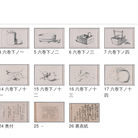
4 六巻下ノ一
5 六巻下ノ二
6 六巻下ノ三
7 六巻下ノ四
14 六巻下ノ十
15 六巻下ノ十
16 六巻下ノ十
17 六巻下ノ十
一
二
三
四
24 奥付
25 －
26 裏表紙