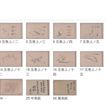
4 五巻上ノ二
5 五巻上ノ三
6 五巻上ノ四
7 五巻上ノ五
14 五巻上ノ十
15 五巻上ノ十
16 五巻上ノ十
17 五巻上ノ十
二
三
四
五
24 －
25 中表紙
26 裏表紙