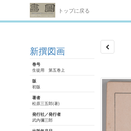
トップに戻る
新撰図画
巻号
生徒用 第五巻上
版
初版
著者
松原三五郎(著)
発行社／発行者
武内彌三郎
出版年月日