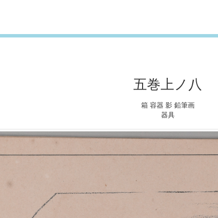
五巻上ノ八
箱 容器 影 鉛筆画
器具