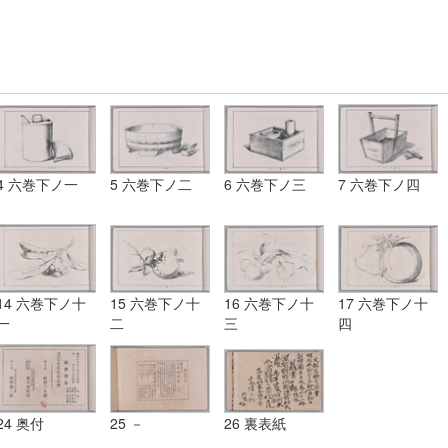
4 六巻下ノ一
5 六巻下ノ二
6 六巻下ノ三
7 六巻下ノ四
14 六巻下ノ十
15 六巻下ノ十
16 六巻下ノ十
17 六巻下ノ十
一
二
三
四
24 奥付
25 －
26 裏表紙