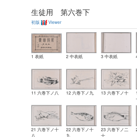
生徒用 第六巻下
初版
Viewer
1 表紙
2 中表紙
3 中表紙
11 六巻下ノ八
12 六巻下ノ九
13 六巻下ノ十
21 六巻下ノ十
22 六巻下ノ十
23 六巻下ノ二
八
九
十