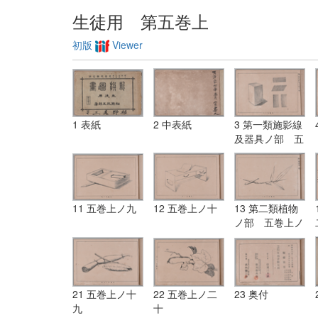
生徒用 第五巻上
初版
Viewer
1 表紙
2 中表紙
3 第一類施影線
及器具ノ部 五
巻上ノ一
11 五巻上ノ九
12 五巻上ノ十
13 第二類植物
ノ部 五巻上ノ
十一
21 五巻上ノ十
22 五巻上ノ二
23 奥付
九
十