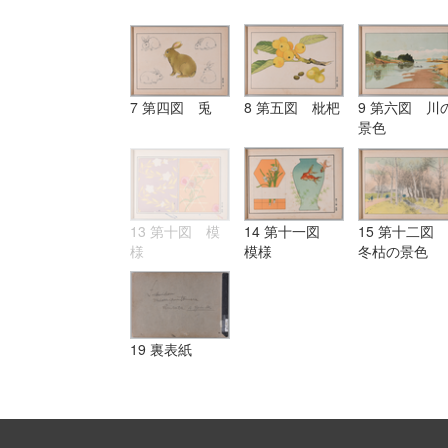
7 第四図 兎
8 第五図 枇杷
9 第六図 川
景色
13 第十図 模
14 第十一図
15 第十二図
様
模様
冬枯の景色
19 裏表紙