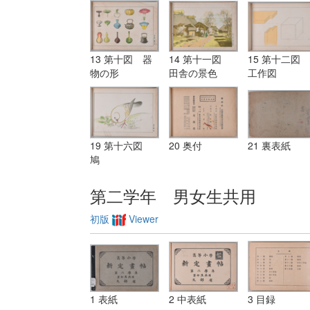
13 第十図 器
14 第十一図
15 第十二図
物の形
田舎の景色
工作図
19 第十六図
20 奥付
21 裏表紙
鳩
第二学年 男女生共用
初版
Viewer
1 表紙
2 中表紙
3 目録