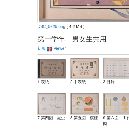
DSC_5625.png
( 4.2 MB )
第一学年 男女生共用
初版
Viewer
1 表紙
2 中表紙
3 目録
7 第四図 昆虫
8 第五図 模様
9 第六図 工
図