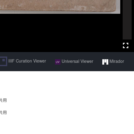
IIIF Curation Viewer
Universal Viewer
Mirador
共用
共用