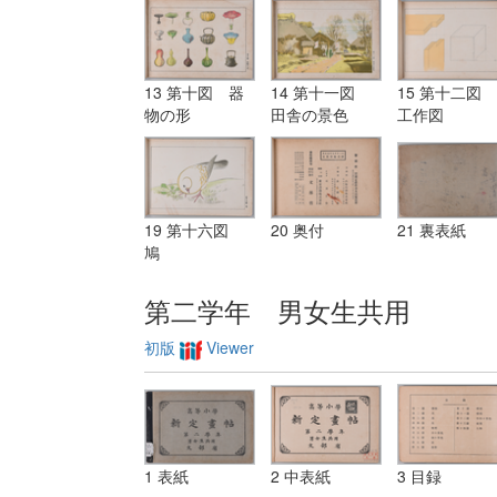
13 第十図 器
14 第十一図
15 第十二図
物の形
田舎の景色
工作図
19 第十六図
20 奥付
21 裏表紙
鳩
第二学年 男女生共用
初版
Viewer
1 表紙
2 中表紙
3 目録