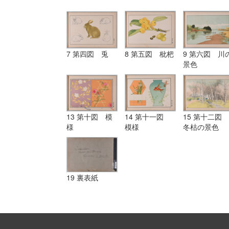
7 第四図 兎
8 第五図 枇杷
9 第六図 川
景色
13 第十図 模
14 第十一図
15 第十二図
様
模様
冬枯の景色
19 裏表紙