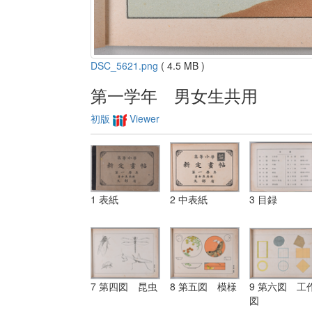
DSC_5621.png
( 4.5 MB )
第一学年 男女生共用
初版
Viewer
1 表紙
2 中表紙
3 目録
7 第四図 昆虫
8 第五図 模様
9 第六図 工
図