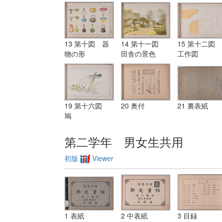
13 第十図 器
14 第十一図
15 第十二図
物の形
田舎の景色
工作図
19 第十六図
20 奥付
21 裏表紙
鳩
第二学年 男女生共用
初版
Viewer
1 表紙
2 中表紙
3 目録