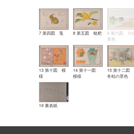
7 第四図 兎
8 第五図 枇杷
9 第六図 川
景色
13 第十図 模
14 第十一図
15 第十二図
様
模様
冬枯の景色
19 裏表紙