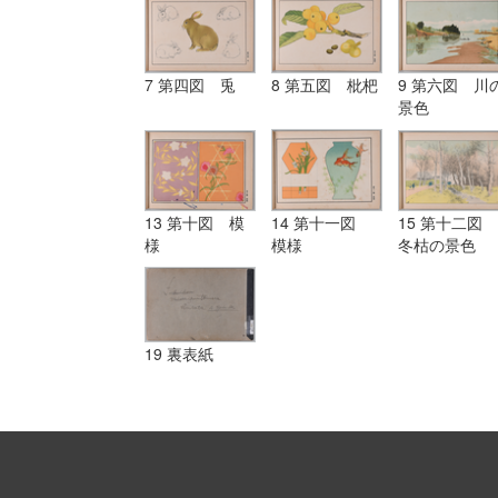
7 第四図 兎
8 第五図 枇杷
9 第六図 川
景色
13 第十図 模
14 第十一図
15 第十二図
様
模様
冬枯の景色
19 裏表紙