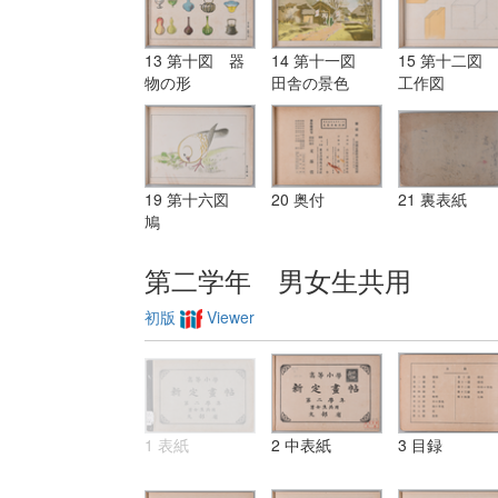
13 第十図 器
14 第十一図
15 第十二図
物の形
田舎の景色
工作図
19 第十六図
20 奥付
21 裏表紙
鳩
第二学年 男女生共用
初版
Viewer
1 表紙
2 中表紙
3 目録