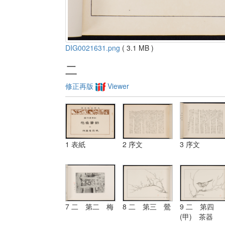
DIG0021631.png
( 3.1 MB )
二
修正再版
Viewer
1 表紙
2 序文
3 序文
7 二 第二 梅
8 二 第三 鶯
9 二 第四
(甲) 茶器