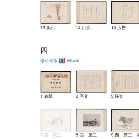
13 奥付
14 目次
15 広告
四
修正再版
Viewer
1 表紙
2 序文
3 序文
7 四 第二
8 四 第二
9 四 第三 