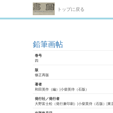
トップに戻る
鉛筆画帖
巻号
四
版
修正再版
著者
和田英作（編）|小柴英侍（石版）
発行社／発行者
大野富士松（発行兼印刷）|小柴英侍（石版）|東
出版年月日