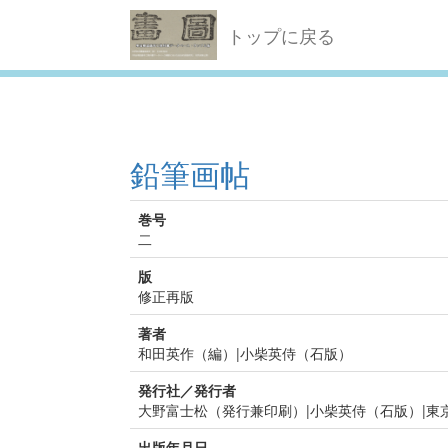
トップに戻る
鉛筆画帖
巻号
二
版
修正再版
著者
和田英作（編）|小柴英侍（石版）
発行社／発行者
大野富士松（発行兼印刷）|小柴英侍（石版）|東
出版年月日