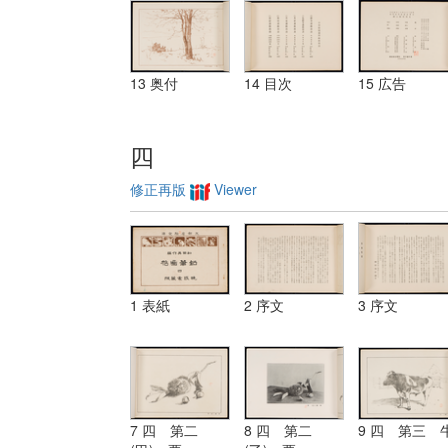
13 奥付
14 目次
15 広告
四
修正再版
Viewer
1 表紙
2 序文
3 序文
7 四 第二
8 四 第二
9 四 第三 