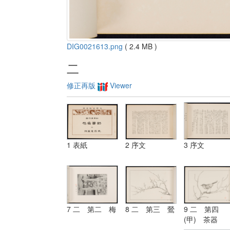
DIG0021613.png
( 2.4 MB )
二
修正再版
Viewer
1 表紙
2 序文
3 序文
7 二 第二 梅
8 二 第三 鶯
9 二 第四
(甲) 茶器