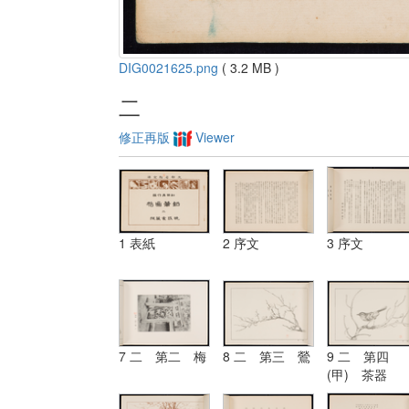
DIG0021625.png
( 3.2 MB )
二
修正再版
Viewer
1 表紙
2 序文
3 序文
7 二 第二 梅
8 二 第三 鶯
9 二 第四
(甲) 茶器