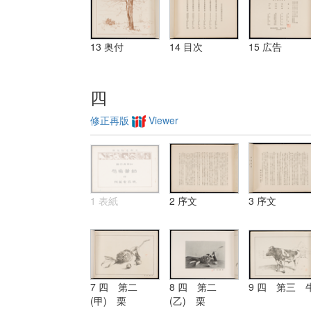
13 奥付
14 目次
15 広告
四
修正再版
Viewer
1 表紙
2 序文
3 序文
7 四 第二
8 四 第二
9 四 第三 
(甲) 栗
(乙) 栗