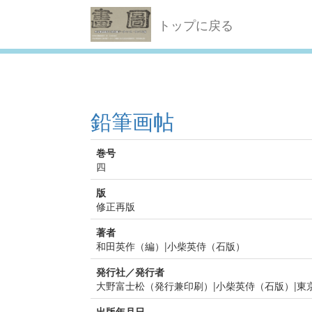
トップに戻る
鉛筆画帖
巻号
四
版
修正再版
著者
和田英作（編）|小柴英侍（石版）
発行社／発行者
大野富士松（発行兼印刷）|小柴英侍（石版）|東
出版年月日