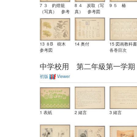
7 ３ 釣燈籠
8 ４ 炭取（写
9 ５ 椿
（写真） 参考
真） 参考図
図
13 ８B 樹木
14 奥付
15 図画教科書
参考図
各巻目次
中学校用 第二年級第一学期
初版
Viewer
1 表紙
2 緒言
3 緒言