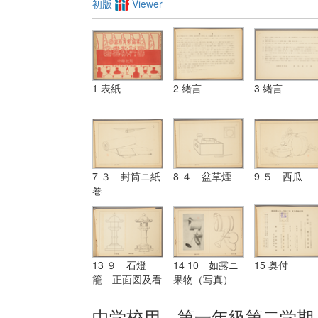
初版
Viewer
1 表紙
2 緒言
3 緒言
7 ３ 封筒ニ紙
8 ４ 盆草煙
9 ５ 西瓜
巻
13 ９ 石燈
14 10 如露ニ
15 奥付
籠 正面図及看
果物（写真）
取図画
参考図
中学校用 第一年級第二学期