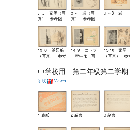
7 ３ 家屋（写
8 ４ 岩（写
9 ４B 岩
真） 参考図
真） 参考図
13 ８ 浜辺船
14 ９ コップ
15 10 家屋
（写真） 参考
ニ牽牛花（写
（写真） 参
図
真） 参考図
図
中学校用 第二年級第二学期
初版
Viewer
1 表紙
2 緒言
3 緒言