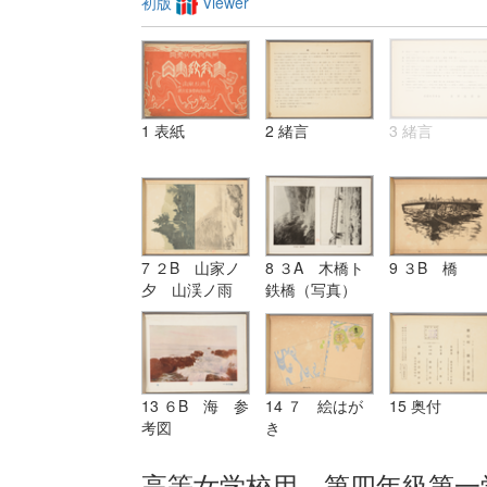
初版
Viewer
1 表紙
2 緒言
3 緒言
7 ２B 山家ノ
8 ３A 木橋ト
9 ３B 橋
夕 山渓ノ雨
鉄橋（写真）
13 ６B 海 参
14 ７ 絵はが
15 奥付
考図
き
高等女学校用 第四年級第一