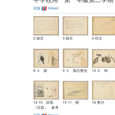
初版
Viewer
2 緒言
3 緒言
4 目次
8 ４ 鰈
9 ５ 風呂敷包
10 ６ 柿
14 10 鉄瓶
15 11 鯉
16 奥付
（写真） 参考
図