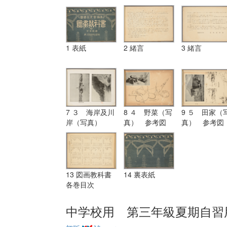
1 表紙
2 緒言
3 緒言
7 ３ 海岸及川
8 ４ 野菜（写
9 ５ 田家（
岸（写真）
真） 参考図
真） 参考図
13 図画教科書
14 裏表紙
各巻目次
中学校用 第三年級夏期自習