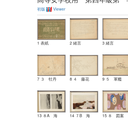
初版
Viewer
1 表紙
2 緒言
3 緒言
7 ３ 牡丹
8 ４ 藤花
9 ５ 軍艦
13 ８A 海
14 ７B 海
15 ８ 図案