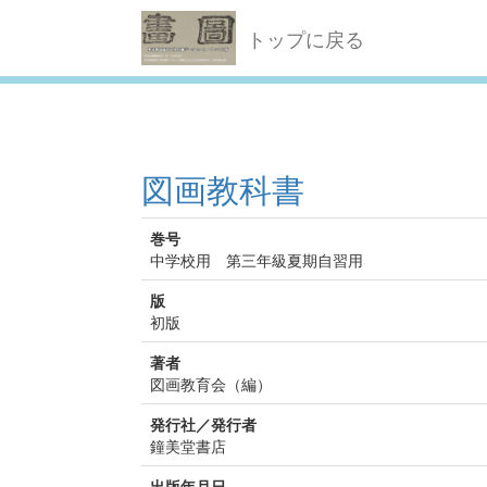
トップに戻る
図画教科書
巻号
中学校用 第三年級夏期自習用
版
初版
著者
図画教育会（編）
発行社／発行者
鐘美堂書店
出版年月日