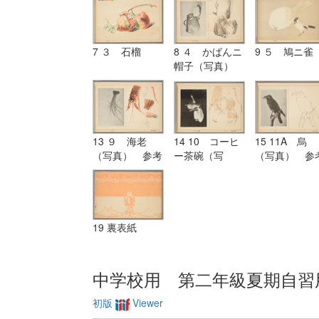
7 ３ 石榴
8 ４ かばんニ
9 ５ 鳩ニ雀
帽子（写真）
参考図
13 ９ 海老
14 10 コーヒ
15 11A 烏
（写真） 参考
ー茶碗（写
（写真） 参
図
真） 参考図
図
19 裏表紙
中学校用 第二年級夏期自習
初版
Viewer