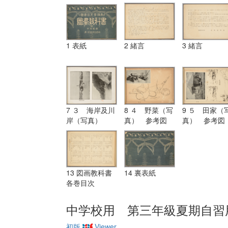
1 表紙
2 緒言
3 緒言
7 ３ 海岸及川
8 ４ 野菜（写
9 ５ 田家（
岸（写真）
真） 参考図
真） 参考図
13 図画教科書
14 裏表紙
各巻目次
中学校用 第三年級夏期自習
初版
Viewer