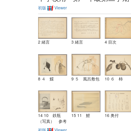
初版
Viewer
2 緒言
3 緒言
4 目次
8 ４ 鰈
9 ５ 風呂敷包
10 ６ 柿
14 10 鉄瓶
15 11 鯉
16 奥付
（写真） 参考
図
初版
Viewer