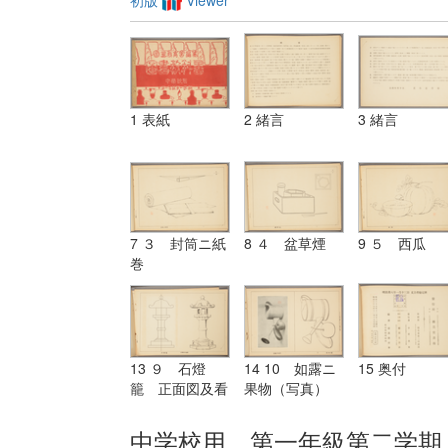
1 表紙
2 緒言
3 緒言
7 ３ 封筒ニ紙
8 ４ 盆草煙
9 ５ 西瓜
巻
13 ９ 石燈
14 10 如露ニ
15 奥付
籠 正面図及看
果物（写真）
取図画
参考図
中学校用 第一年級第二学期