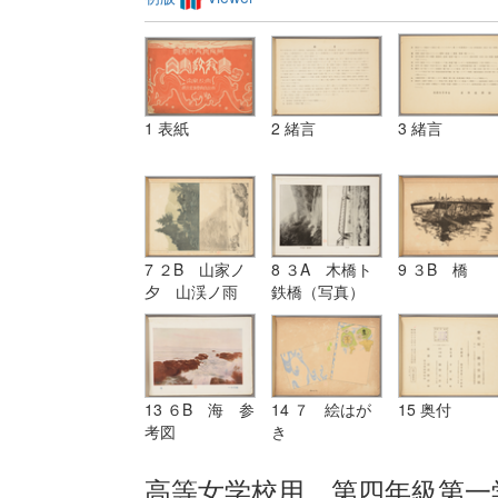
1 表紙
2 緒言
3 緒言
7 ２B 山家ノ
8 ３A 木橋ト
9 ３B 橋
夕 山渓ノ雨
鉄橋（写真）
13 ６B 海 参
14 ７ 絵はが
15 奥付
考図
き
高等女学校用 第四年級第一