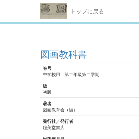
トップに戻る
図画教科書
巻号
中学校用 第二年級第二学期
版
初版
著者
図画教育会（編）
発行社／発行者
鐘美堂書店
出版年月日