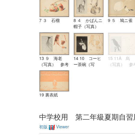
7 ３ 石榴
8 ４ かばんニ
9 ５ 鳩ニ雀
帽子（写真）
参考図
13 ９ 海老
14 10 コーヒ
15 11A 烏
（写真） 参考
ー茶碗（写
（写真） 参
図
真） 参考図
図
19 裏表紙
中学校用 第二年級夏期自習
初版
Viewer