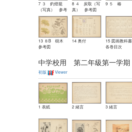
7 ３ 釣燈籠
8 ４ 炭取（写
9 ５ 椿
（写真） 参考
真） 参考図
図
13 ８B 樹木
14 奥付
15 図画教科書
参考図
各巻目次
中学校用 第二年級第一学期
初版
Viewer
1 表紙
2 緒言
3 緒言