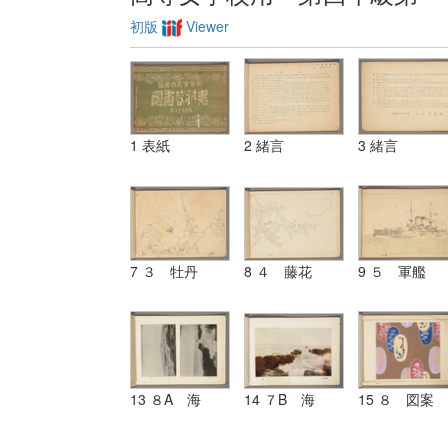
初版
Viewer
1 表紙
2 緒言
3 緒言
7 ３ 牡丹
8 ４ 藤花
9 ５ 軍艦
13 ８A 海
14 ７B 海
15 ８ 図案