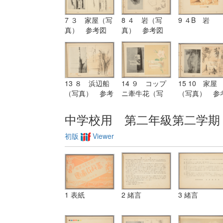
7 ３ 家屋（写
8 ４ 岩（写
9 ４B 岩
真） 参考図
真） 参考図
13 ８ 浜辺船
14 ９ コップ
15 10 家屋
（写真） 参考
ニ牽牛花（写
（写真） 参
図
真） 参考図
図
中学校用 第二年級第二学期
初版
Viewer
1 表紙
2 緒言
3 緒言